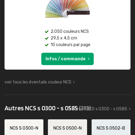
2.050 couleurs NCS
29,5 x 4,5 cm
10 couleurs par page
Infos / commande
voir tous les éventails couleur NCS
Autres NCS s 0300 - s 0585
(313)
tout NCS s 0300 - s 0585
NCS S 0300-N
NCS S 0500-N
NCS S 0502-B