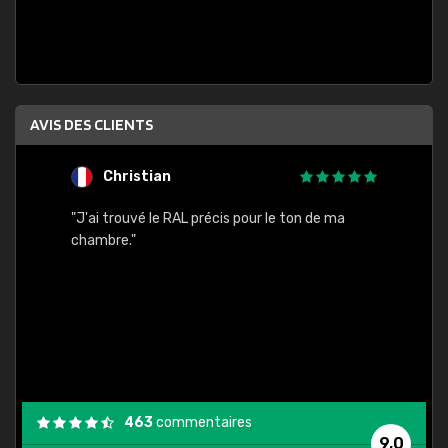
AVIS DES CLIENTS
Christian
F
 quels
"J'ai trouvé le RAL précis pour le ton de ma
"Bien 
rs
chambre."
. On ne
est
."
463
commentaires
9,0