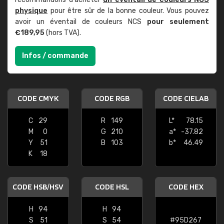
physique
pour être sûr de la bonne couleur. Vous pouvez
avoir un éventail de couleurs NCS
pour seulement
€189,95
(hors TVA).
Infos / commande
CODE CMYK
CODE RGB
CODE CIELAB
C
29
R
149
L*
78.15
M
0
G
210
a*
-37.82
Y
51
B
103
b*
46.49
K
18
CODE HSB/HSV
CODE HSL
CODE HEX
H
94
H
94
S
51
S
54
#95D267