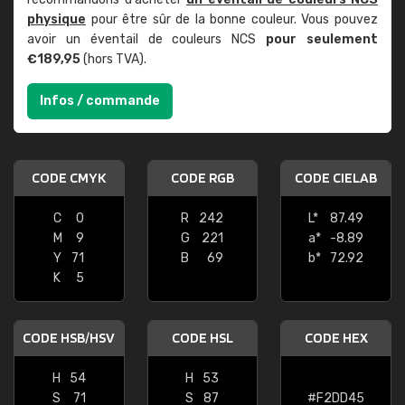
physique
pour être sûr de la bonne couleur. Vous pouvez
avoir un éventail de couleurs NCS
pour seulement
€189,95
(hors TVA).
Infos / commande
CODE CMYK
CODE RGB
CODE CIELAB
C
0
R
242
L*
87.49
M
9
G
221
a*
-8.89
Y
71
B
69
b*
72.92
K
5
CODE HSB/HSV
CODE HSL
CODE HEX
H
54
H
53
S
71
S
87
#F2DD45