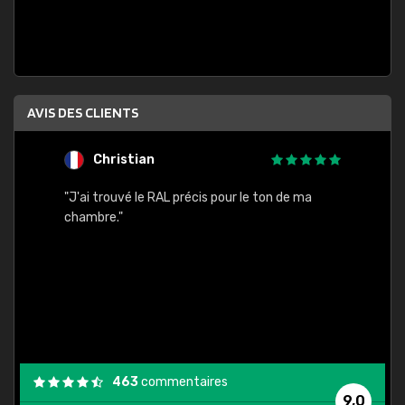
AVIS DES CLIENTS
Christian
F
 quels
"J'ai trouvé le RAL précis pour le ton de ma
"Bien 
rs
chambre."
. On ne
est
."
463
commentaires
9,0