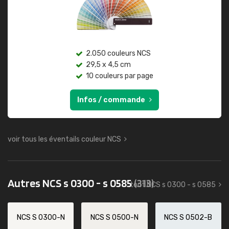
2.050 couleurs NCS
29,5 x 4,5 cm
10 couleurs par page
Infos / commande
voir tous les éventails couleur NCS
Autres NCS s 0300 - s 0585
(313)
tout NCS s 0300 - s 0585
NCS S 0300-N
NCS S 0500-N
NCS S 0502-B