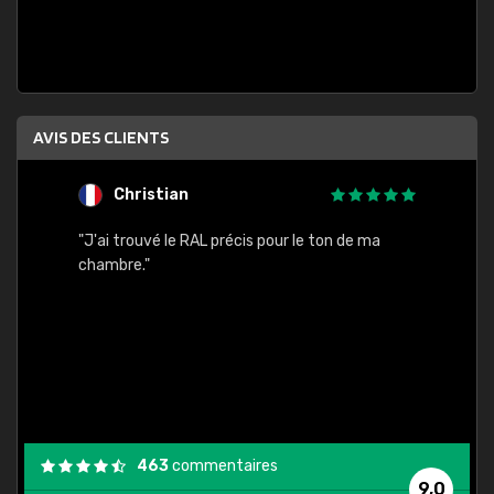
AVIS DES CLIENTS
Christian
F
 quels
"J'ai trouvé le RAL précis pour le ton de ma
"Bien 
rs
chambre."
. On ne
est
."
463
commentaires
9,0