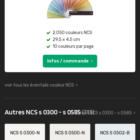
2.050 couleurs NCS
29,5 x 4,5 cm
10 couleurs par page
Infos / commande
voir tous les éventails couleur NCS
Autres NCS s 0300 - s 0585
(313)
tout NCS s 0300 - s 0585
NCS S 0300-N
NCS S 0500-N
NCS S 0502-B