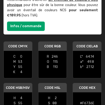
physique
pour être sûr de la bonne couleur. Vous pouvez
avoir un éventail de couleurs NCS
pour seulement
€189,95
(hors TVA).
Infos / commande
CODE CMYK
CODE RGB
CODE CIELAB
C
0
R
246
L*
64.14
M
53
G
115
a*
49.8
Y
55
B
110
b*
27.12
K
4
CODE HSB/HSV
CODE HSL
CODE HEX
H
4
H
2
S
55
S
88
#F6736E