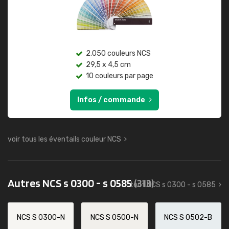
2.050 couleurs NCS
29,5 x 4,5 cm
10 couleurs par page
Infos / commande
voir tous les éventails couleur NCS
Autres NCS s 0300 - s 0585
(313)
tout NCS s 0300 - s 0585
NCS S 0300-N
NCS S 0500-N
NCS S 0502-B