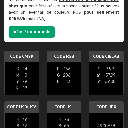
physique
pour être sûr de la bonne couleur. Vous pouvez
avoir un éventail de couleurs NCS
pour seulement
€189,95
(hors TVA).
Infos / commande
CODE CMYK
CODE RGB
CODE CIELAB
C
24
R
156
L*
76.91
M
0
G
206
a*
-37.99
Y
79
B
43
b*
69.08
K
19
CODE HSB/HSV
CODE HSL
CODE HEX
H
79
H
78
S
79
S
66
#9CCE2B