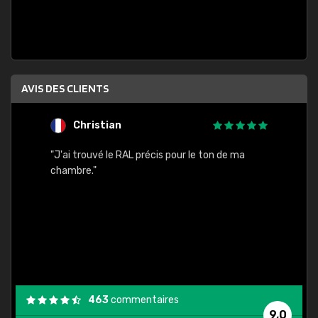
AVIS DES CLIENTS
Christian
F
 quels
"J'ai trouvé le RAL précis pour le ton de ma
"Bien 
rs
chambre."
. On ne
est
."
463
commentaires
9,0