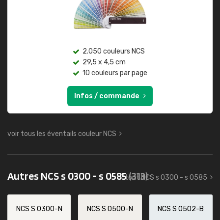
2.050 couleurs NCS
29,5 x 4,5 cm
10 couleurs par page
Infos / commande
voir tous les éventails couleur NCS
Autres NCS s 0300 - s 0585
(313)
tout NCS s 0300 - s 0585
NCS S 0300-N
NCS S 0500-N
NCS S 0502-B