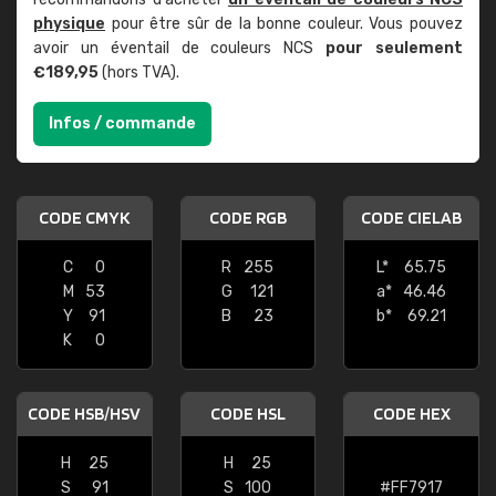
physique
pour être sûr de la bonne couleur. Vous pouvez
avoir un éventail de couleurs NCS
pour seulement
€189,95
(hors TVA).
Infos / commande
CODE CMYK
CODE RGB
CODE CIELAB
C
0
R
255
L*
65.75
M
53
G
121
a*
46.46
Y
91
B
23
b*
69.21
K
0
CODE HSB/HSV
CODE HSL
CODE HEX
H
25
H
25
S
91
S
100
#FF7917