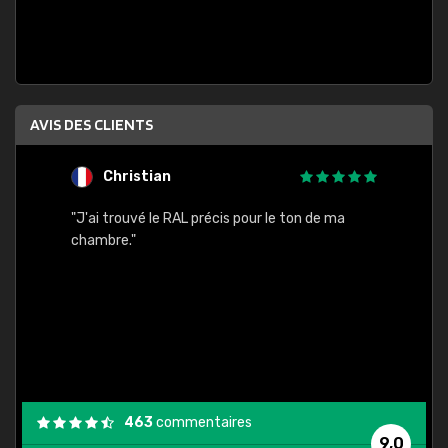
AVIS DES CLIENTS
Christian
F
 quels
"J'ai trouvé le RAL précis pour le ton de ma
"Bien 
rs
chambre."
. On ne
est
."
463
commentaires
9,0