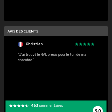
AVIS DES CLIENTS
Christian
F
 quels
"J'ai trouvé le RAL précis pour le ton de ma
"Bien 
rs
chambre."
. On ne
est
."
463
commentaires
9,0