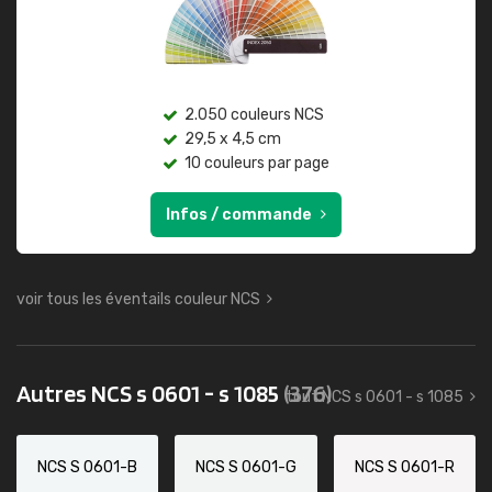
2.050 couleurs NCS
29,5 x 4,5 cm
10 couleurs par page
Infos / commande
voir tous les éventails couleur NCS
Autres NCS s 0601 - s 1085
(376)
tout NCS s 0601 - s 1085
NCS S 0601-B
NCS S 0601-G
NCS S 0601-R