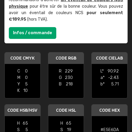
physique
pour être sûr de la bonne couleur. Vous pouvez
avoir un éventail de couleurs NCS
pour seulement
€189,95
(hors TVA).
Infos / commande
CODE CMYK
CODE RGB
CODE CIELAB
C
0
R
229
L*
90.92
M
0
G
230
a*
-2.43
Y
5
B
218
b*
5.71
K
10
CODE HSB/HSV
CODE HSL
CODE HEX
H
65
H
65
S
5
S
19
#E5E6DA