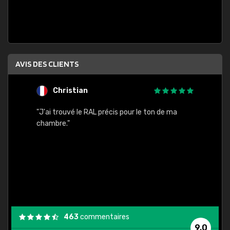
AVIS DES CLIENTS
Christian
F
 quels
"J'ai trouvé le RAL précis pour le ton de ma
"Bien 
rs
chambre."
. On ne
est
."
463
commentaires
9,0