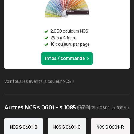
2.050 couleurs NCS
29,5 x 4,5 cm
10 couleurs par page
Infos / commande
voir tous les éventails couleur NCS
Autres NCS s 0601 - s 1085
(376)
tout NCS s 0601 - s 1085
NCS S 0601-B
NCS S 0601-G
NCS S 0601-R