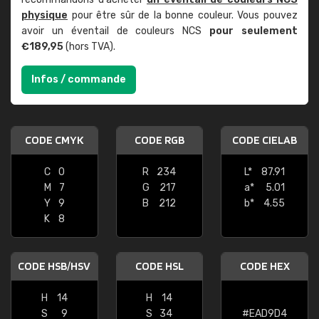
physique
pour être sûr de la bonne couleur. Vous pouvez
avoir un éventail de couleurs NCS
pour seulement
€189,95
(hors TVA).
Infos / commande
CODE CMYK
CODE RGB
CODE CIELAB
C
0
R
234
L*
87.91
M
7
G
217
a*
5.01
Y
9
B
212
b*
4.55
K
8
CODE HSB/HSV
CODE HSL
CODE HEX
H
14
H
14
S
9
S
34
#EAD9D4