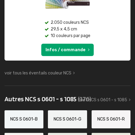
2.050 couleurs NCS
29,5 x 4,5 cm
10 couleurs par page
Infos / commande
voir tous les éventails couleur NCS
Autres NCS s 0601 - s 1085
(376)
tout NCS s 0601 - s 1085
NCS S 0601-B
NCS S 0601-G
NCS S 0601-R