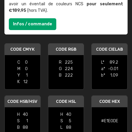
avoir un éventail de couleurs NCS
pour seulement
€189,95
(hors TVA).
Infos / commande
CODE CMYK
CODE RGB
CODE CIELAB
C
0
R
225
L*
89.2
M
0
G
224
a*
-0.01
Y
1
B
222
b*
1.09
K
12
CODE HSB/HSV
CODE HSL
CODE HEX
H
40
H
40
S
1
S
5
#E1E0DE
B
88
L
88