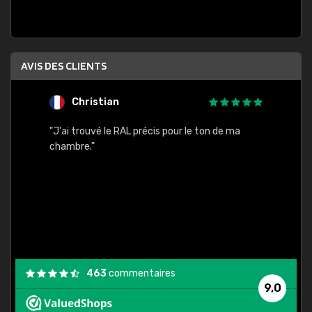
AVIS DES CLIENTS
Christian
F
 quels
"J'ai trouvé le RAL précis pour le ton de ma
"Bien 
rs
chambre."
. On ne
est
."
463
commentaires
9,0