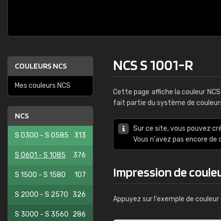
NCS S 1001-R
COULEURS NCS
Mes couleurs NCS
Cette page affiche la couleur NC
fait partie du système de couleu
NCS
Sur ce site, vous pouvez cr
S 0300 - S 0585
313
Vous n'avez pas encore d
S 0601 - S 1085
376
Impression de coule
S 1500 - S 1580
107
S 2000 - S 2570
326
Appuyez sur l'exemple de couleur 
S 3000 - S 3560
286