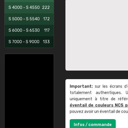
S 4000 - S 4550
222
S 5000 - S 5540
172
S 6000 - S 6530
117
S 7000 - S 9000
133
Important:
sur les écrans d'
totalement authentiques. U
uniquement à titre de réfé
éventail de couleurs NCS p
pouvez avoir un éventail de co
Infos / commande