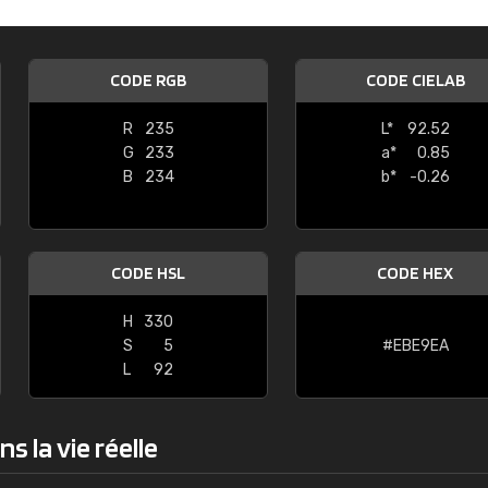
Guillaume Euvrard
"Le site ne permet pas de voir clai
CODE RGB
CODE CIELAB
sont les produits disponibles. Il y a p
palettes de couleurs: Classic, Design
R
235
L*
92.52
comprend pas qui est quoi. La livrai
G
233
a*
0.85
bien passé et le produit reçu me con
B
234
b*
-0.26
CODE HSL
CODE HEX
H
330
S
5
#EBE9EA
L
92
s la vie réelle