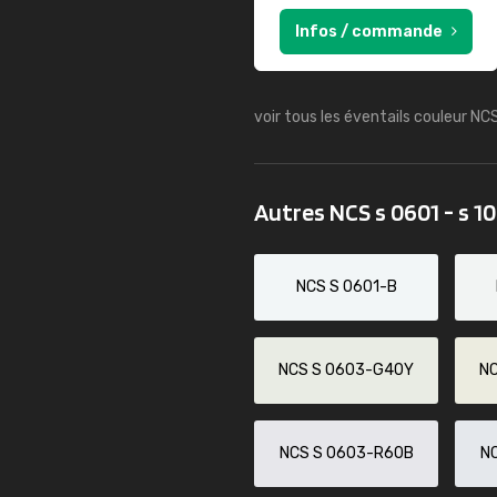
Infos / commande
voir tous les éventails couleur NC
Autres NCS s 0601 - s 1
NCS S 0601-B
NCS S 0603-G40Y
N
NCS S 0603-R60B
N