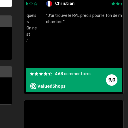
Christian
rement quels
"J'ai trouvé le RAL précis pour le ton de ma
"
lusieurs
chambre."
, etc. On ne
son s'est
vient."
463
commentaires
9,0