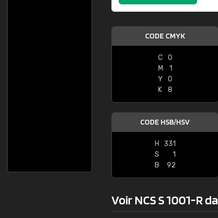
CODE CMYK
C
0
M
1
Y
0
K
8
CODE HSB/HSV
H
331
S
1
B
92
Voir NCS S 1001-R dan