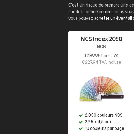
C'est un risque de prendre une dé
sûr de la bonne couleur, nous vo
vous pouvez
acheter un éventail 
NCS Index 2050
NCS
€
189,95
hors TVA
€
227,94
TVA incluse
2.050 couleurs NCS
29,5 x 4,5 cm
10 couleurs par page