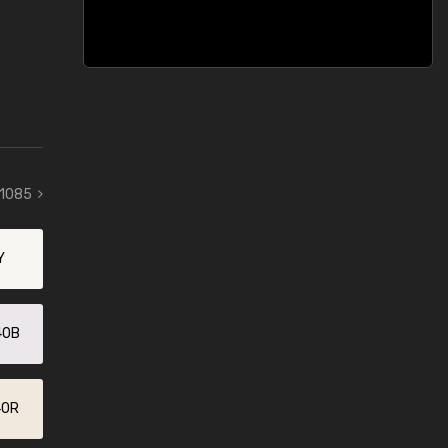
 1085
Y
40B
40R