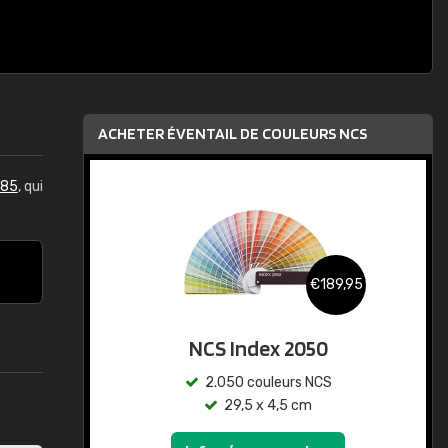
ACHETER ÉVENTAIL DE COULEURS NCS
085
, qui
€189,95
NCS Index 2050
2.050 couleurs NCS
29,5 x 4,5 cm