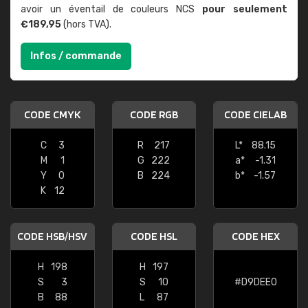
avoir un éventail de couleurs NCS
pour seulement
€189,95
(hors TVA).
Infos / commande
CODE CMYK
CODE RGB
CODE CIELAB
C
3
R
217
L*
88.15
M
1
G
222
a*
-1.31
Y
0
B
224
b*
-1.57
K
12
CODE HSB/HSV
CODE HSL
CODE HEX
H
198
H
197
S
3
S
10
#D9DEE0
B
88
L
87