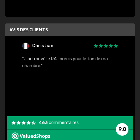
AVIS DES CLIENTS
Christian
F
 quels
"J'ai trouvé le RAL précis pour le ton de ma
"Bien 
rs
chambre."
. On ne
est
."
463
commentaires
9,0