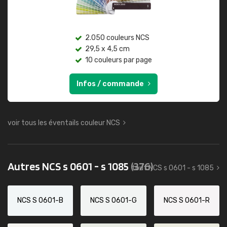
2.050 couleurs NCS
29,5 x 4,5 cm
10 couleurs par page
Infos / commande
voir tous les éventails couleur NCS
Autres NCS s 0601 - s 1085
(376)
tout NCS s 0601 - s 1085
NCS S 0601-B
NCS S 0601-G
NCS S 0601-R