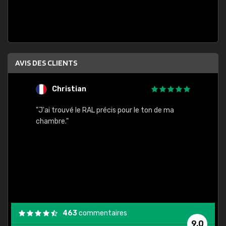
AVIS DES CLIENTS
Christian
F
 quels
"J'ai trouvé le RAL précis pour le ton de ma
"Bien 
rs
chambre."
. On ne
est
."
463
commentaires
9,0