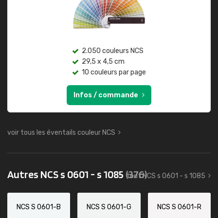
2.050 couleurs NCS
29,5 x 4,5 cm
10 couleurs par page
Infos / commande
voir tous les éventails couleur NCS
Autres NCS s 0601 - s 1085
(376)
tout NCS s 0601 - s 1085
NCS S 0601-B
NCS S 0601-G
NCS S 0601-R