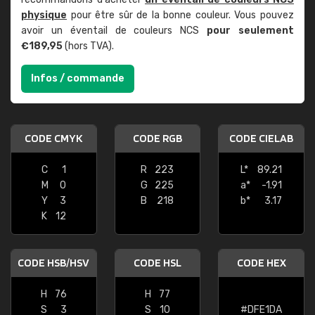
physique
pour être sûr de la bonne couleur. Vous pouvez
avoir un éventail de couleurs NCS
pour seulement
€189,95
(hors TVA).
Infos / commande
CODE CMYK
CODE RGB
CODE CIELAB
C
1
R
223
L*
89.21
M
0
G
225
a*
-1.91
Y
3
B
218
b*
3.17
K
12
CODE HSB/HSV
CODE HSL
CODE HEX
H
76
H
77
S
3
S
10
#DFE1DA