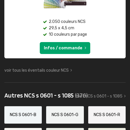
2.050 couleurs NCS
29,5 x 4,5 cm
10 couleurs par page
Infos / commande
voir tous les éventails couleur NCS
Autres NCS s 0601 - s 1085
(376)
tout NCS s 0601 - s 1085
NCS S 0601-B
NCS S 0601-G
NCS S 0601-R