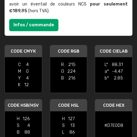
avoir un éventail de couleurs NCS
pour seulement
€189,95
(hors TVA).
Infos / commande
CODE CMYK
CODE RGB
CODE CIELAB
C
4
R
215
L*
88.31
M
0
G
224
a*
-4.47
Y
4
B
216
b*
2.85
K
12
CODE HSB/HSV
CODE HSL
CODE HEX
H
126
H
127
S
4
S
13
#D7E0D8
B
88
L
86