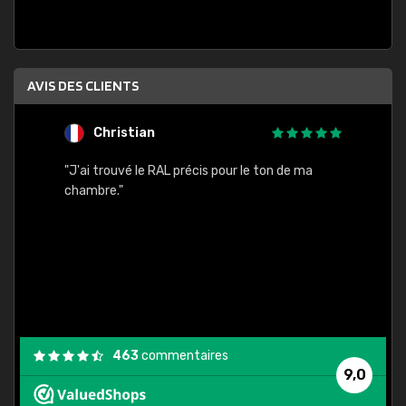
AVIS DES CLIENTS
Christian
F
 quels
"J'ai trouvé le RAL précis pour le ton de ma
"Bien 
rs
chambre."
. On ne
est
."
463
commentaires
9,0