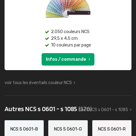
2.050 couleurs NCS
29,5 x 4,5 cm
10 couleurs par page
Infos / commande
voir tous les éventails couleur NCS
Autres NCS s 0601 - s 1085
(376)
tout NCS s 0601 - s 1085
NCS S 0601-B
NCS S 0601-G
NCS S 0601-R