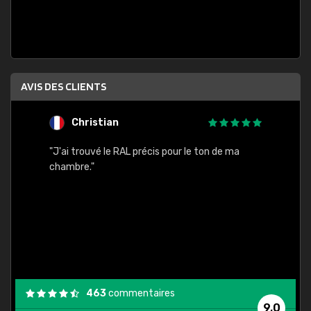
AVIS DES CLIENTS
Christian
F
 quels
"J'ai trouvé le RAL précis pour le ton de ma
"Bien 
rs
chambre."
. On ne
est
."
463
commentaires
9,0