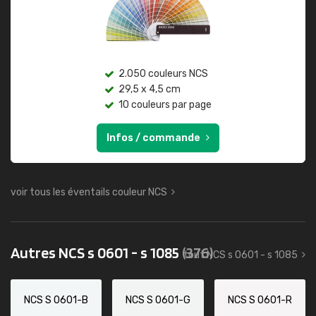
2.050 couleurs NCS
29,5 x 4,5 cm
10 couleurs par page
Infos / commande
voir tous les éventails couleur NCS
Autres NCS s 0601 - s 1085
(376)
tout NCS s 0601 - s 1085
NCS S 0601-B
NCS S 0601-G
NCS S 0601-R