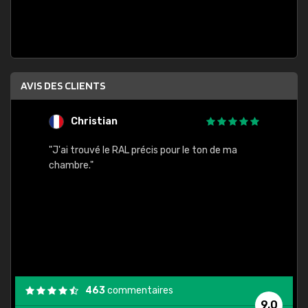
AVIS DES CLIENTS
Christian
F
 quels
"J'ai trouvé le RAL précis pour le ton de ma
"Bien 
rs
chambre."
. On ne
est
."
463
commentaires
9,0