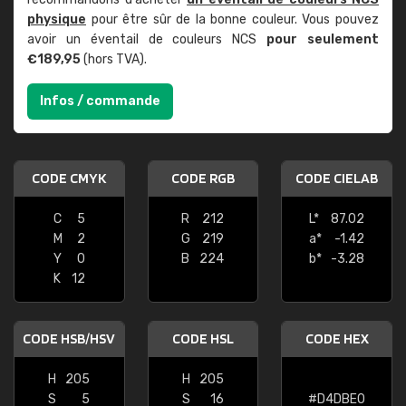
physique
pour être sûr de la bonne couleur. Vous pouvez
avoir un éventail de couleurs NCS
pour seulement
€189,95
(hors TVA).
Infos / commande
CODE CMYK
CODE RGB
CODE CIELAB
C
5
R
212
L*
87.02
M
2
G
219
a*
-1.42
Y
0
B
224
b*
-3.28
K
12
CODE HSB/HSV
CODE HSL
CODE HEX
H
205
H
205
S
5
S
16
#D4DBE0