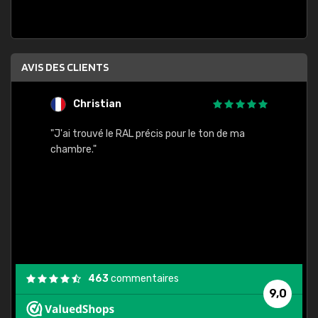
AVIS DES CLIENTS
Christian
F
 quels
"J'ai trouvé le RAL précis pour le ton de ma
"Bien 
rs
chambre."
. On ne
est
."
463
commentaires
9,0