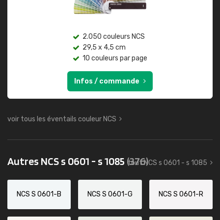
2.050 couleurs NCS
29,5 x 4,5 cm
10 couleurs par page
Infos / commande
voir tous les éventails couleur NCS
Autres NCS s 0601 - s 1085
(376)
tout NCS s 0601 - s 1085
NCS S 0601-B
NCS S 0601-G
NCS S 0601-R