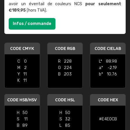
avoir un éventail de couleurs NCS
pour seulement
€189,95
(hors TVA).
Infos / commande
CODE CMYK
CODE RGB
CODE CIELAB
C
0
R
228
L*
88.98
M
2
G
224
a*
-2.19
Y
11
B
203
b*
10.76
K
11
CODE HSB/HSV
CODE HSL
CODE HEX
H
50
H
50
S
11
S
32
#E4E0CB
B
89
L
85