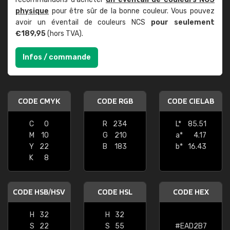
physique
pour être sûr de la bonne couleur. Vous pouvez
avoir un éventail de couleurs NCS
pour seulement
€189,95
(hors TVA).
Infos / commande
CODE CMYK
CODE RGB
CODE CIELAB
C
0
R
234
L*
85.51
M
10
G
210
a*
4.17
Y
22
B
183
b*
16.43
K
8
CODE HSB/HSV
CODE HSL
CODE HEX
H
32
H
32
S
22
S
55
#EAD2B7