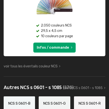
2.050 couleurs NCS
29,5 x 4,5 cm
10 couleurs par page
Infos / commande
voir tous les éventails couleur NCS
Autres NCS s 0601 - s 1085
(376)
tout NCS s 0601 - s 1085
NCS S 0601-B
NCS S 0601-G
NCS S 0601-R