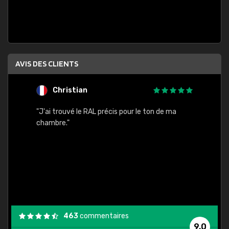
AVIS DES CLIENTS
Christian
F
 quels
"J'ai trouvé le RAL précis pour le ton de ma
"Bien 
rs
chambre."
. On ne
est
."
463
commentaires
9,0