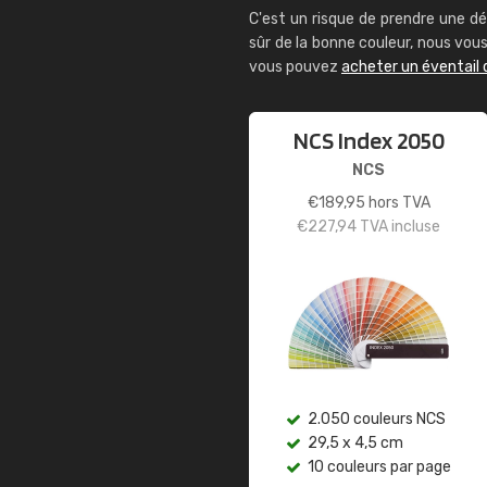
C'est un risque de prendre une dé
sûr de la bonne couleur, nous vo
vous pouvez
acheter un éventail 
NCS Index 2050
NCS
€
189,95
hors TVA
€
227,94
TVA incluse
2.050 couleurs NCS
29,5 x 4,5 cm
10 couleurs par page