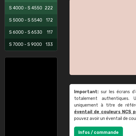
S 4000 - S 4550
222
S 5000 - S 5540
172
S 6000 - S 6530
117
S 7000 - S 9000
133
Important:
sur les écrans d'
totalement authentiques. U
uniquement à titre de réfé
éventail de couleurs NCS p
pouvez avoir un éventail de co
Infos / commande