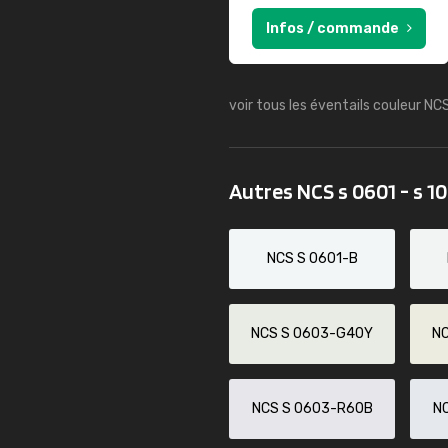
Infos / commande
voir tous les éventails couleur NC
Autres NCS s 0601 - s 1
NCS S 0601-B
NCS S 0603-G40Y
N
NCS S 0603-R60B
N