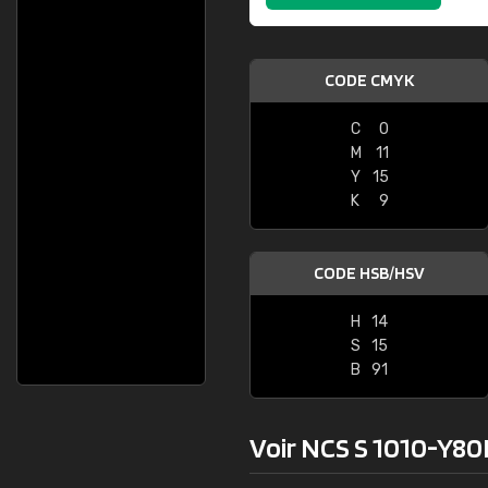
CODE CMYK
C
0
M
11
Y
15
K
9
CODE HSB/HSV
H
14
S
15
B
91
Voir NCS S 1010-Y80R 