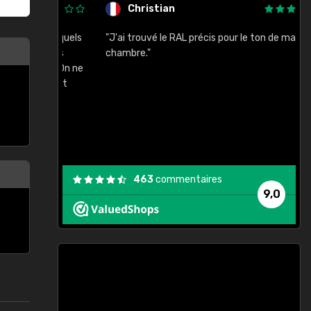
Christian
rement quels
"J'ai trouvé le RAL précis pour le ton de ma
"
lusieurs
chambre."
, etc. On ne
son s'est
vient."
463
commentaires
9,0