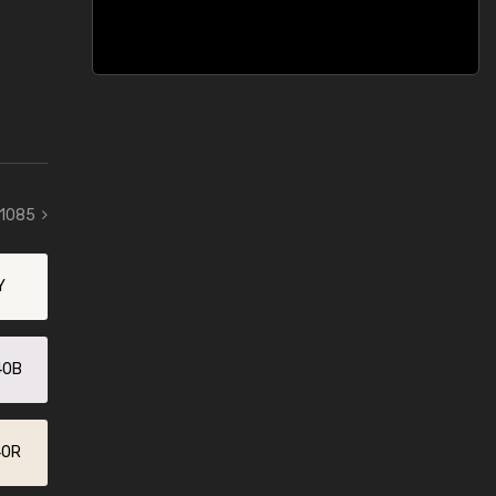
 1085
Y
40B
40R