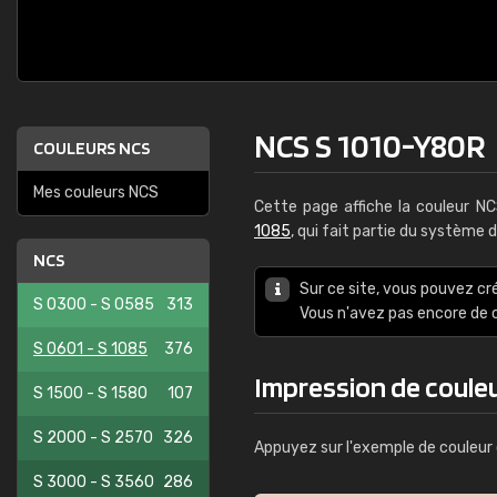
NCS S 1010-Y80R
COULEURS NCS
Mes couleurs NCS
Cette page affiche la couleur N
1085
, qui fait partie du système 
NCS
Sur ce site, vous pouvez cr
S 0300 - S 0585
313
Vous n'avez pas encore d
S 0601 - S 1085
376
Impression de coule
S 1500 - S 1580
107
S 2000 - S 2570
326
Appuyez sur l'exemple de couleur 
S 3000 - S 3560
286