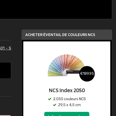
ACHETER ÉVENTAIL DE COULEURS NCS
01 - S
€189,95
NCS Index 2050
2.050 couleurs NCS
29,5 x 4,5 cm