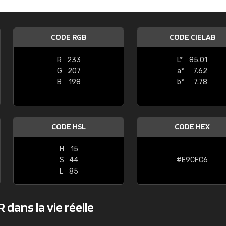
Guillaume Euvrard
"Le site ne permet pas de voir clai
CODE RGB
CODE CIELAB
sont les produits disponibles. Il y a p
palettes de couleurs: Classic, Design
R
233
L*
85.01
comprend pas qui est quoi. La livrai
G
207
a*
7.62
bien passé et le produit reçu me con
B
198
b*
7.78
CODE HSL
CODE HEX
H
15
S
44
#E9CFC6
L
85
dans la vie réelle