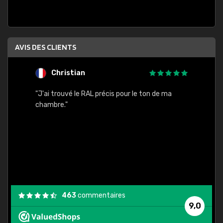
AVIS DES CLIENTS
Christian
F
 quels
"J'ai trouvé le RAL précis pour le ton de ma
"Bien 
rs
chambre."
. On ne
est
."
463
commentaires
9,0