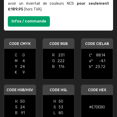
avoir un éventail de couleurs NCS
pour seulement
€189,95
(hors TVA).
Infos / commande
CODE CMYK
CODE RGB
CODE CIELAB
C
0
R
231
L*
88.14
M
4
G
222
a*
-4.1
Y
24
B
176
b*
23.72
K
9
CODE HSB/HSV
CODE HSL
CODE HEX
H
50
H
50
S
24
S
53
#E7DEB0
B
91
L
80