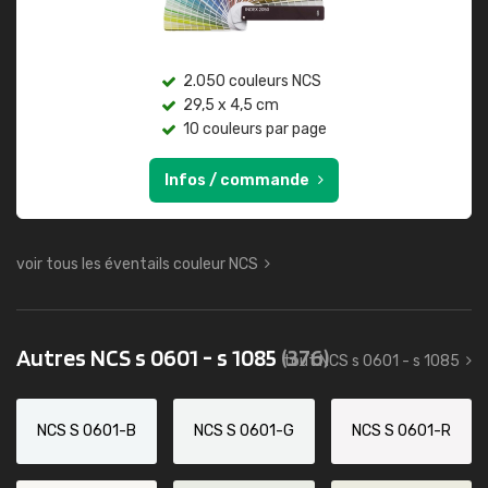
2.050 couleurs NCS
29,5 x 4,5 cm
10 couleurs par page
Infos / commande
voir tous les éventails couleur NCS
Autres NCS s 0601 - s 1085
(376)
tout NCS s 0601 - s 1085
NCS S 0601-B
NCS S 0601-G
NCS S 0601-R