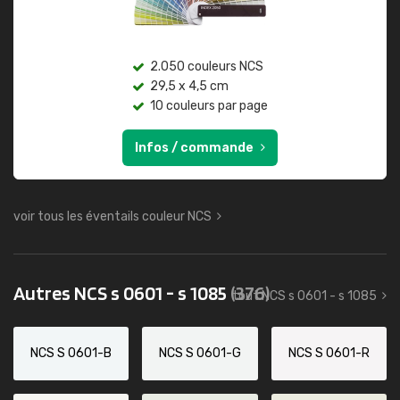
2.050 couleurs NCS
29,5 x 4,5 cm
10 couleurs par page
Infos / commande
voir tous les éventails couleur NCS
Autres NCS s 0601 - s 1085
(376)
tout NCS s 0601 - s 1085
NCS S 0601-B
NCS S 0601-G
NCS S 0601-R