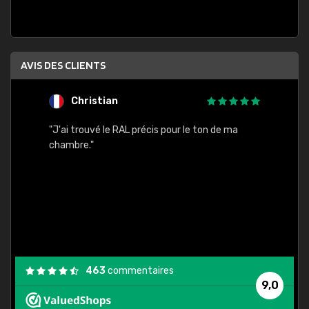
AVIS DES CLIENTS
Christian
F
 quels
"J'ai trouvé le RAL précis pour le ton de ma
"Bien 
rs
chambre."
. On ne
est
."
463
commentaires
9,0