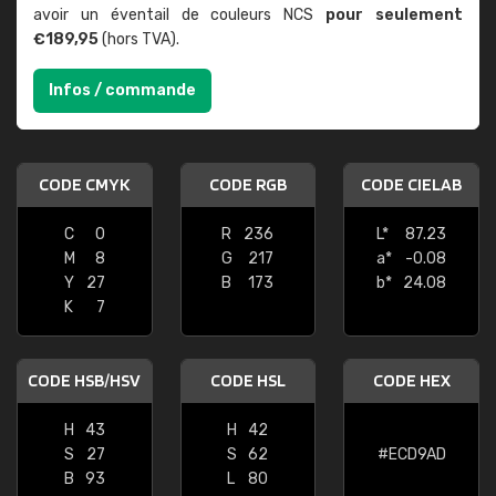
avoir un éventail de couleurs NCS
pour seulement
€189,95
(hors TVA).
Infos / commande
CODE CMYK
CODE RGB
CODE CIELAB
C
0
R
236
L*
87.23
M
8
G
217
a*
-0.08
Y
27
B
173
b*
24.08
K
7
CODE HSB/HSV
CODE HSL
CODE HEX
H
43
H
42
S
27
S
62
#ECD9AD
B
93
L
80