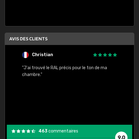
AVIS DES CLIENTS
Christian
F
 quels
"J'ai trouvé le RAL précis pour le ton de ma
"Bien 
rs
chambre."
. On ne
est
."
463
commentaires
9,0