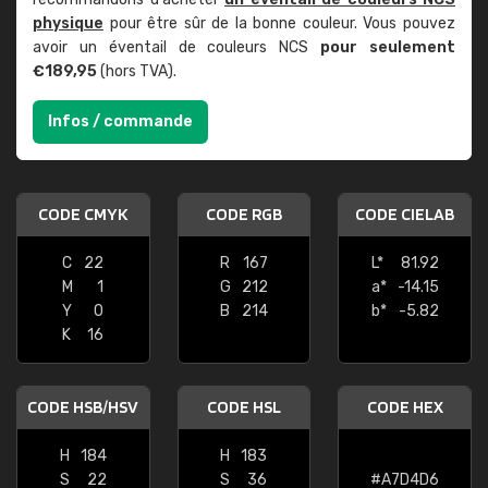
physique
pour être sûr de la bonne couleur. Vous pouvez
avoir un éventail de couleurs NCS
pour seulement
€189,95
(hors TVA).
Infos / commande
CODE CMYK
CODE RGB
CODE CIELAB
C
22
R
167
L*
81.92
M
1
G
212
a*
-14.15
Y
0
B
214
b*
-5.82
K
16
CODE HSB/HSV
CODE HSL
CODE HEX
H
184
H
183
S
22
S
36
#A7D4D6