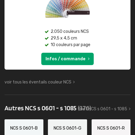
2.050 couleurs NCS
29,5 x 4,5 cm
10 couleurs par page
Infos / commande
voir tous les éventails couleur NCS
Autres NCS s 0601 - s 1085
(376)
tout NCS s 0601 - s 1085
NCS S 0601-B
NCS S 0601-G
NCS S 0601-R