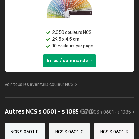
2.050 couleurs NCS
29,5 x 4,5 cm
10 couleurs par page
Infos / commande
voir tous les éventails couleur NCS
Autres NCS s 0601 - s 1085
(376)
tout NCS s 0601 - s 1085
NCS S 0601-B
NCS S 0601-G
NCS S 0601-R