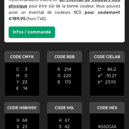
physique
pour être sûr de la bonne couleur. Vous pouvez
avoir un éventail de couleurs NCS
pour seulement
€189,95
(hors TVA).
Infos / commande
CODE CMYK
CODE RGB
CODE CIELAB
C
3
R
214
L*
86.2
M
0
G
220
a*
-10.21
Y
23
B
170
b*
23.95
K
14
CODE HSB/HSV
CODE HSL
CODE HEX
H
68
H
67
S
23
S
42
#D6DCAA