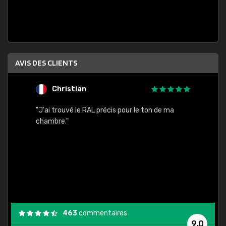
AVIS DES CLIENTS
Christian
F
 quels
"J'ai trouvé le RAL précis pour le ton de ma
"Bien 
rs
chambre."
. On ne
est
."
463
commentaires
9,0