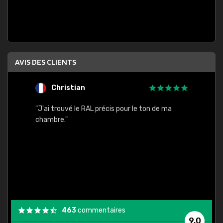
AVIS DES CLIENTS
Christian
F
 quels
"J'ai trouvé le RAL précis pour le ton de ma
"Bien 
rs
chambre."
. On ne
est
."
463
commentaires
9,0