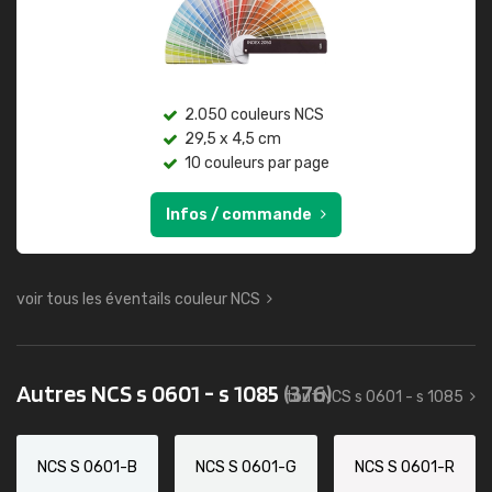
2.050 couleurs NCS
29,5 x 4,5 cm
10 couleurs par page
Infos / commande
voir tous les éventails couleur NCS
Autres NCS s 0601 - s 1085
(376)
tout NCS s 0601 - s 1085
NCS S 0601-B
NCS S 0601-G
NCS S 0601-R