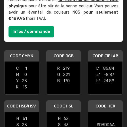
physique
pour être sûr de la bonne couleur. Vous pouvez
avoir un éventail de couleurs NCS
pour seulement
€189,95
(hors TVA).
Infos / commande
CODE CMYK
CODE RGB
CODE CIELAB
C
1
R
219
L*
86.84
M
0
G
221
a*
-8.87
Y
23
B
170
b*
24.89
K
13
CODE HSB/HSV
CODE HSL
CODE HEX
H
61
H
62
S
23
S
43
#DBDDAA