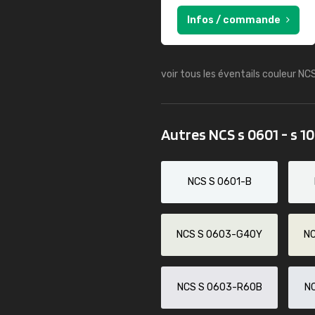
Infos / commande
voir tous les éventails couleur NC
Autres NCS s 0601 - s 1
NCS S 0601-B
NCS S 0603-G40Y
N
NCS S 0603-R60B
N