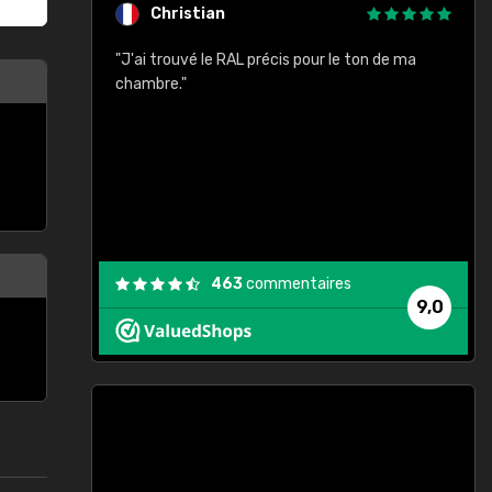
Christian
rement quels
"J'ai trouvé le RAL précis pour le ton de ma
"
lusieurs
chambre."
, etc. On ne
son s'est
vient."
463
commentaires
9,0