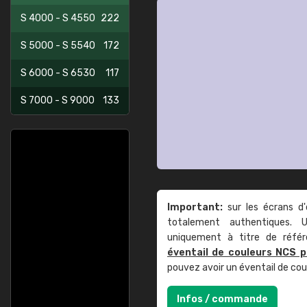
S 4000 - S 4550
222
S 5000 - S 5540
172
S 6000 - S 6530
117
S 7000 - S 9000
133
Important:
sur les écrans d'
totalement authentiques. U
uniquement à titre de réfé
éventail de couleurs NCS p
pouvez avoir un éventail de co
Infos / commande