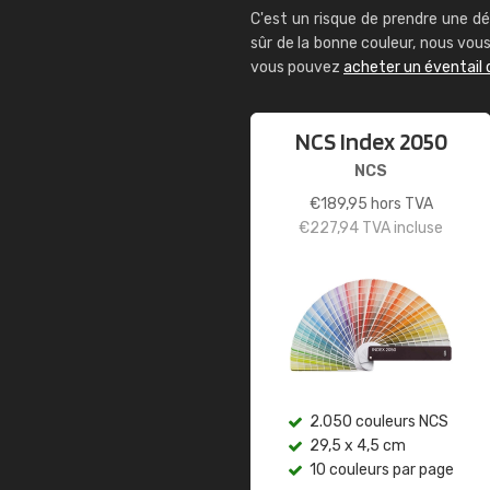
C'est un risque de prendre une dé
sûr de la bonne couleur, nous vo
vous pouvez
acheter un éventail 
NCS Index 2050
NCS
€
189,95
hors TVA
€
227,94
TVA incluse
2.050 couleurs NCS
29,5 x 4,5 cm
10 couleurs par page