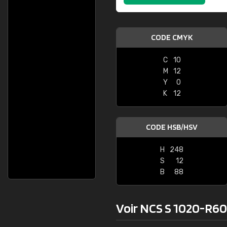
CODE CMYK
C
10
M
12
Y
0
K
12
CODE HSB/HSV
H
248
S
12
B
88
Voir NCS S 1020-R60B