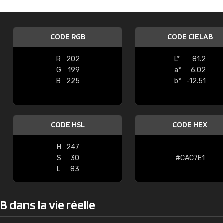
Guillaume Euvrard
"Le site ne permet pas de voir clai
CODE RGB
CODE CIELAB
sont les produits disponibles. Il y a p
palettes de couleurs: Classic, Design
R
202
L*
81.2
comprend pas qui est quoi. La livrai
G
199
a*
6.02
bien passé et le produit reçu me con
B
225
b*
-12.51
CODE HSL
CODE HEX
H
247
S
30
#CAC7E1
L
83
 dans la vie réelle