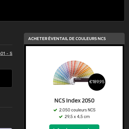
ACHETER ÉVENTAIL DE COULEURS NCS
01 - S
€189,95
NCS Index 2050
2.050 couleurs NCS
29,5 x 4,5 cm