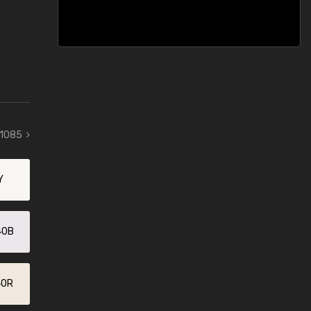
 1085
Y
40B
40R