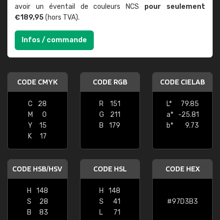
avoir un éventail de couleurs NCS
pour seulement
€189,95
(hors TVA).
Infos / commande
CODE CMYK
CODE RGB
CODE CIELAB
C
28
R
151
L*
79.85
M
0
G
211
a*
-25.81
Y
15
B
179
b*
9.73
K
17
CODE HSB/HSV
CODE HSL
CODE HEX
H
148
H
148
S
28
S
41
#97D3B3
B
83
L
71