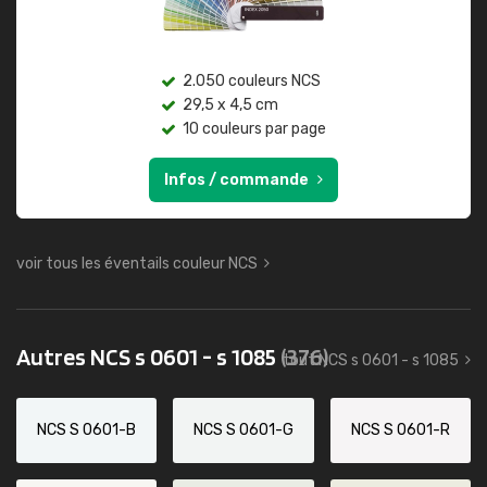
2.050 couleurs NCS
29,5 x 4,5 cm
10 couleurs par page
Infos / commande
voir tous les éventails couleur NCS
Autres NCS s 0601 - s 1085
(376)
tout NCS s 0601 - s 1085
NCS S 0601-B
NCS S 0601-G
NCS S 0601-R