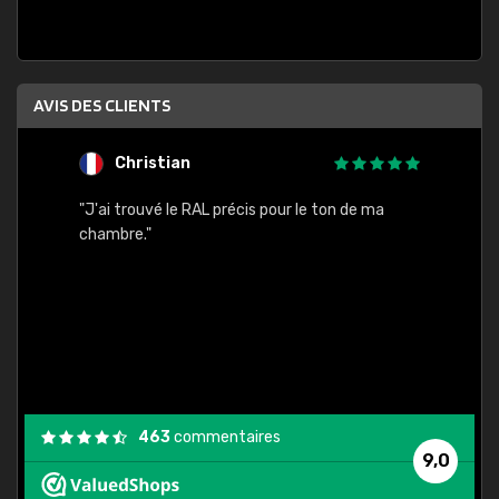
AVIS DES CLIENTS
Christian
F
 quels
"J'ai trouvé le RAL précis pour le ton de ma
"Bien 
rs
chambre."
. On ne
est
."
463
commentaires
9,0