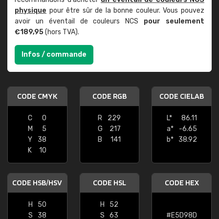
physique
pour être sûr de la bonne couleur. Vous pouvez
avoir un éventail de couleurs NCS
pour seulement
€189,95
(hors TVA).
Infos / commande
CODE CMYK
CODE RGB
CODE CIELAB
C
0
R
229
L*
86.11
M
5
G
217
a*
-6.65
Y
38
B
141
b*
38.92
K
10
CODE HSB/HSV
CODE HSL
CODE HEX
H
50
H
52
S
38
S
63
#E5D98D