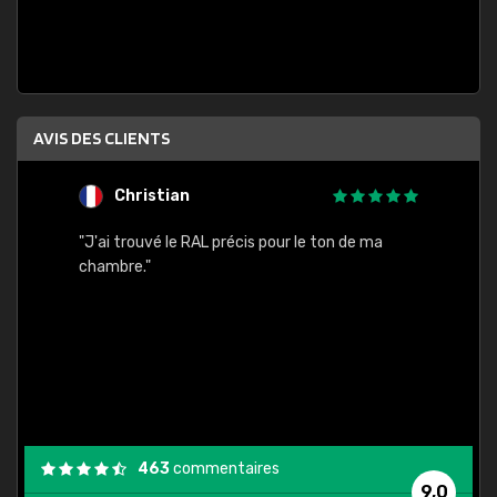
AVIS DES CLIENTS
Christian
F
 quels
"J'ai trouvé le RAL précis pour le ton de ma
"Bien 
rs
chambre."
. On ne
est
."
463
commentaires
9,0