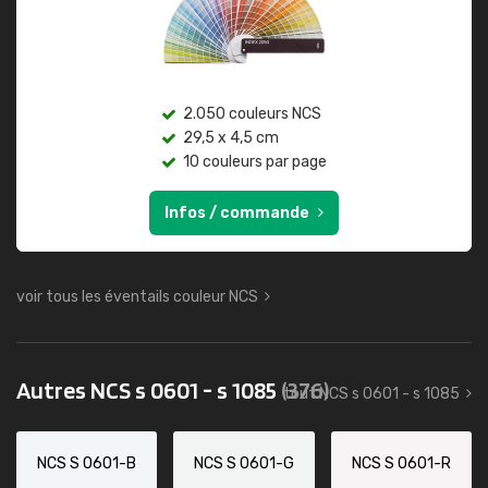
2.050 couleurs NCS
29,5 x 4,5 cm
10 couleurs par page
Infos / commande
voir tous les éventails couleur NCS
Autres NCS s 0601 - s 1085
(376)
tout NCS s 0601 - s 1085
NCS S 0601-B
NCS S 0601-G
NCS S 0601-R