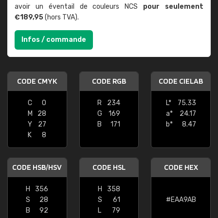
avoir un éventail de couleurs NCS
pour seulement
€189,95
(hors TVA).
Infos / commande
CODE CMYK
CODE RGB
CODE CIELAB
C
0
R
234
L*
75.33
M
28
G
169
a*
24.17
Y
27
B
171
b*
8.47
K
8
CODE HSB/HSV
CODE HSL
CODE HEX
H
356
H
358
S
28
S
61
#EAA9AB
B
92
L
79