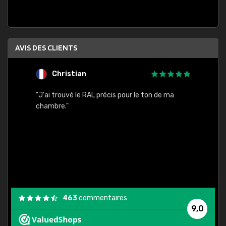
AVIS DES CLIENTS
Christian
F
 quels
"J'ai trouvé le RAL précis pour le ton de ma
"Bien 
rs
chambre."
. On ne
est
."
463
commentaires
9,0