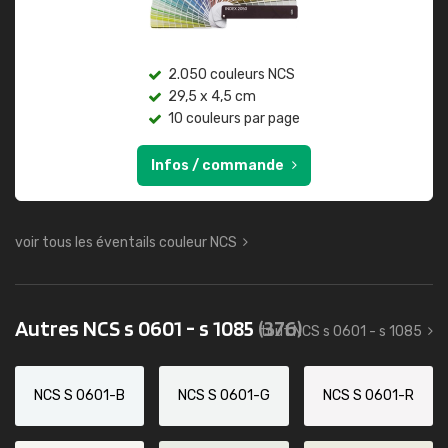
2.050 couleurs NCS
29,5 x 4,5 cm
10 couleurs par page
Infos / commande
voir tous les éventails couleur NCS
Autres NCS s 0601 - s 1085
(376)
tout NCS s 0601 - s 1085
NCS S 0601-B
NCS S 0601-G
NCS S 0601-R