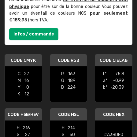
physique
pour être sûr de la bonne couleur. Vous pouvez
avoir un éventail de couleurs NCS
pour seulement
€189,95
(hors TVA).
Infos / commande
CODE CMYK
CODE RGB
CODE CIELAB
C
27
R
163
L*
75.8
M
16
G
189
a*
-0.99
Y
0
B
224
b*
-20.39
K
12
CODE HSB/HSV
CODE HSL
CODE HEX
H
216
H
214
S
27
S
50
#A3BDE0