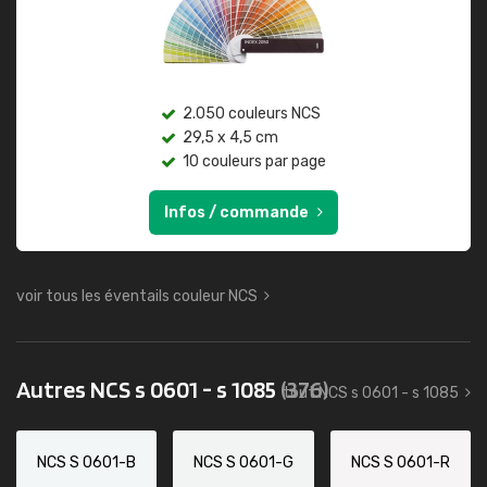
2.050 couleurs NCS
29,5 x 4,5 cm
10 couleurs par page
Infos / commande
voir tous les éventails couleur NCS
Autres NCS s 0601 - s 1085
(376)
tout NCS s 0601 - s 1085
NCS S 0601-B
NCS S 0601-G
NCS S 0601-R