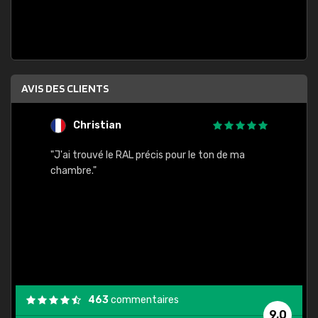
AVIS DES CLIENTS
Christian
F
 quels
"J'ai trouvé le RAL précis pour le ton de ma
"Bien 
rs
chambre."
. On ne
est
."
463
commentaires
9,0