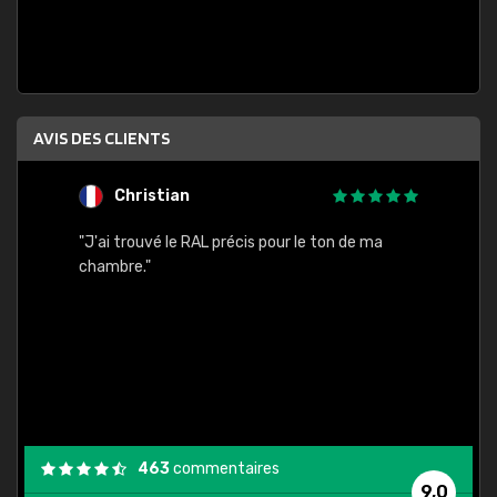
AVIS DES CLIENTS
Christian
F
 quels
"J'ai trouvé le RAL précis pour le ton de ma
"Bien 
rs
chambre."
. On ne
est
."
463
commentaires
9,0