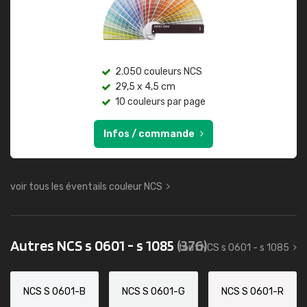
2.050 couleurs NCS
29,5 x 4,5 cm
10 couleurs par page
Infos / commande
voir tous les éventails couleur NCS
Autres NCS s 0601 - s 1085
(376)
tout NCS s 0601 - s 1085
NCS S 0601-B
NCS S 0601-G
NCS S 0601-R