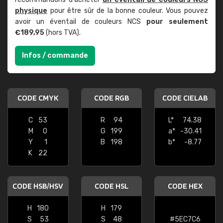
physique
pour être sûr de la bonne couleur. Vous pouvez
avoir un éventail de couleurs NCS
pour seulement
€189,95
(hors TVA).
Infos / commande
CODE CMYK
CODE RGB
CODE CIELAB
C
53
R
94
L*
74.38
M
0
G
199
a*
-30.41
Y
1
B
198
b*
-8.77
K
22
CODE HSB/HSV
CODE HSL
CODE HEX
H
180
H
179
S
53
S
48
#5EC7C6