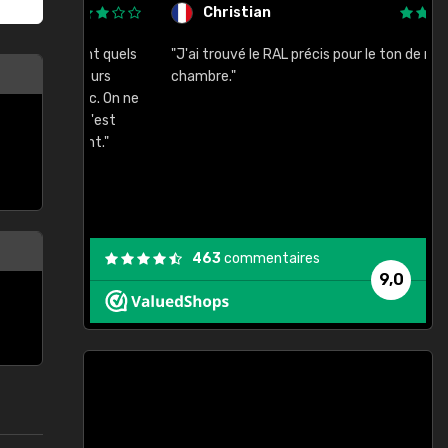
Christian
rement quels
"J'ai trouvé le RAL précis pour le ton de ma
"
lusieurs
chambre."
, etc. On ne
son s'est
vient."
463
commentaires
9,0