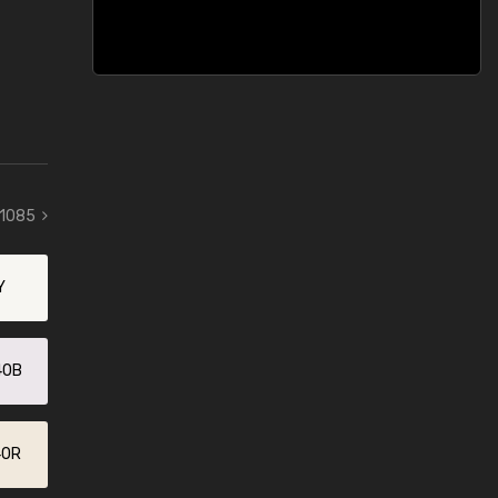
 1085
Y
40B
40R