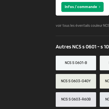
Infos / commande
voir tous les éventails couleur NC
Autres NCS s 0601 - s 1
NCS S 0601-B
NCS S 0603-G40Y
N
NCS S 0603-R60B
N