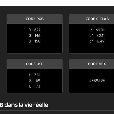
Guillaume Euvrard
"Le site ne permet pas de voir clai
CODE RGB
CODE CIELAB
sont les produits disponibles. Il y a p
palettes de couleurs: Classic, Design
R
227
L*
69.01
comprend pas qui est quoi. La livrai
G
146
a*
32.11
bien passé et le produit reçu me con
B
158
b*
6.49
CODE HSL
CODE HEX
H
351
S
59
#E3929E
L
73
 dans la vie réelle