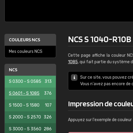
NCS S 1040-R10B
COULEURS NCS
Mes couleurs NCS
Cette page affiche la couleur N
1085
, qui fait partie du système 
NCS
Sur ce site, vous pouvez cr
S 0300 - S 0585
313
Vous n'avez pas encore d
S 0601 - S 1085
376
Impression de coule
S 1500 - S 1580
107
S 2000 - S 2570
326
Appuyez sur l'exemple de couleur 
S 3000 - S 3560
286