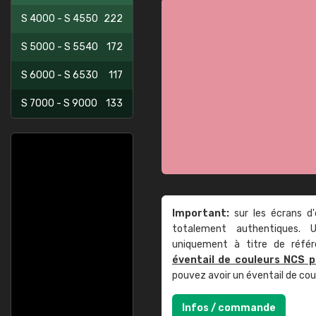
S 4000 - S 4550
222
S 5000 - S 5540
172
S 6000 - S 6530
117
S 7000 - S 9000
133
Important:
sur les écrans d'
totalement authentiques. U
uniquement à titre de réfé
éventail de couleurs NCS p
pouvez avoir un éventail de co
Infos / commande