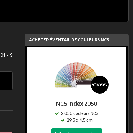
ACHETER ÉVENTAIL DE COULEURS NCS
01 - S
€189,95
NCS Index 2050
2.050 couleurs NCS
29,5 x 4,5 cm