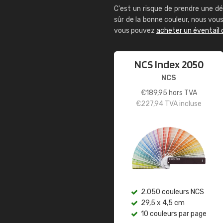
C'est un risque de prendre une dé
sûr de la bonne couleur, nous vo
vous pouvez
acheter un éventail 
NCS Index 2050
NCS
€
189,95
hors TVA
€
227,94
TVA incluse
2.050 couleurs NCS
29,5 x 4,5 cm
10 couleurs par page