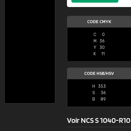
CODE CMYK
C
0
M
36
Y
30
K
11
CODE HSB/HSV
H
353
S
36
B
89
Voir NCS S 1040-R10B