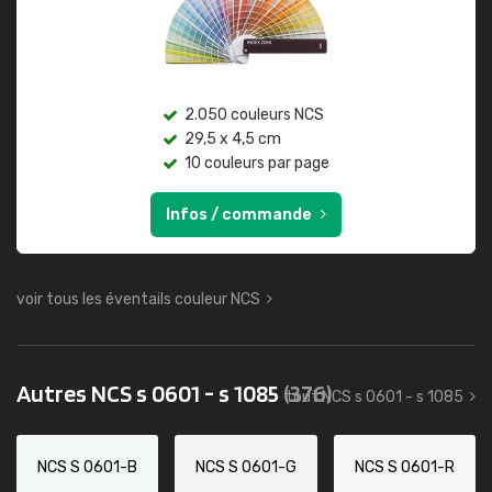
2.050 couleurs NCS
29,5 x 4,5 cm
10 couleurs par page
Infos / commande
voir tous les éventails couleur NCS
Autres NCS s 0601 - s 1085
(376)
tout NCS s 0601 - s 1085
NCS S 0601-B
NCS S 0601-G
NCS S 0601-R