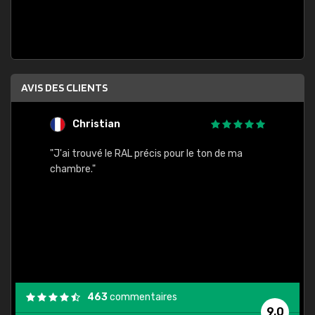
AVIS DES CLIENTS
Christian
F
 quels
"J'ai trouvé le RAL précis pour le ton de ma
"Bien 
rs
chambre."
. On ne
est
."
463
commentaires
9,0