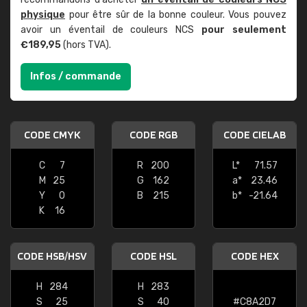
physique
pour être sûr de la bonne couleur. Vous pouvez
avoir un éventail de couleurs NCS
pour seulement
€189,95
(hors TVA).
Infos / commande
CODE CMYK
CODE RGB
CODE CIELAB
C
7
R
200
L*
71.57
M
25
G
162
a*
23.46
Y
0
B
215
b*
-21.64
K
16
CODE HSB/HSV
CODE HSL
CODE HEX
H
284
H
283
S
25
S
40
#C8A2D7