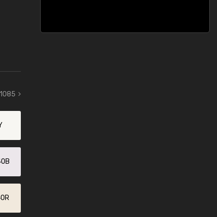
 1085
Y
40B
40R