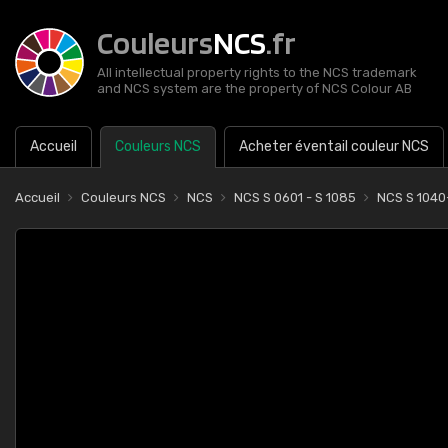
Couleurs
NCS
.fr
All intellectual property rights to the NCS trademark
and NCS system are the property of NCS Colour AB
Accueil
Couleurs NCS
Acheter éventail couleur NCS
Accueil
Couleurs NCS
NCS
NCS S 0601 - S 1085
NCS S 104