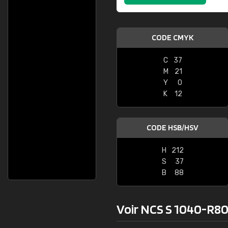
CODE CMYK
C
37
M
21
Y
0
K
12
CODE HSB/HSV
H
212
S
37
B
88
Voir NCS S 1040-R80B