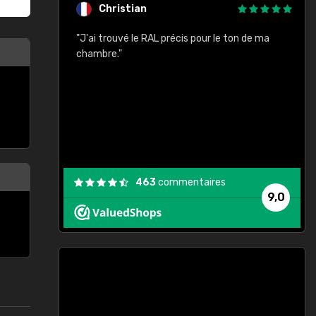
Christian
rement quels
"J'ai trouvé le RAL précis pour le ton de ma
"
lusieurs
chambre."
, etc. On ne
son s'est
vient."
463
commentaires
9,0