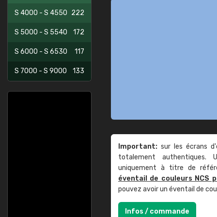
S 4000 - S 4550
222
S 5000 - S 5540
172
S 6000 - S 6530
117
S 7000 - S 9000
133
Important:
sur les écrans d'
totalement authentiques. U
uniquement à titre de réfé
éventail de couleurs NCS p
pouvez avoir un éventail de co
Infos / commande