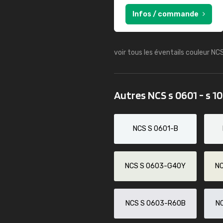
Infos / commande
voir tous les éventails couleur NC
Autres NCS s 0601 - s 1
NCS S 0601-B
NCS S 0603-G40Y
N
NCS S 0603-R60B
N