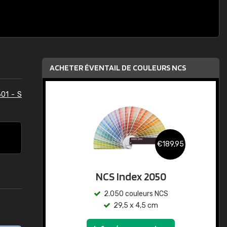
ACHETER ÉVENTAIL DE COULEURS NCS
01 - S
€189,95
NCS Index 2050
2.050 couleurs NCS
29,5 x 4,5 cm