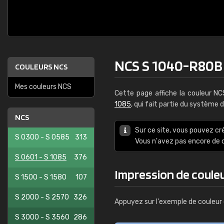
NCS S 1040-R80B
COULEURS NCS
Mes couleurs NCS
Cette page affiche la couleur N
1085
, qui fait partie du système 
NCS
Sur ce site, vous pouvez cr
S 0300 - S 0585
313
Vous n'avez pas encore d
S 0601 - S 1085
376
Impression de coule
S 1500 - S 1580
107
S 2000 - S 2570
326
Appuyez sur l'exemple de couleur 
S 3000 - S 3560
286