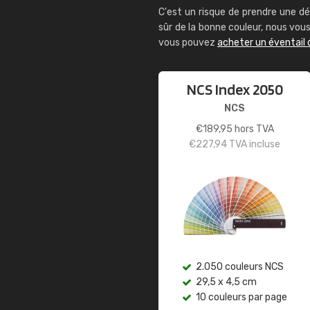
C'est un risque de prendre une dé
sûr de la bonne couleur, nous vo
vous pouvez
acheter un éventail 
NCS Index 2050
NCS
€
189,95
hors TVA
€
227,94
TVA incluse
2.050 couleurs NCS
29,5 x 4,5 cm
10 couleurs par page