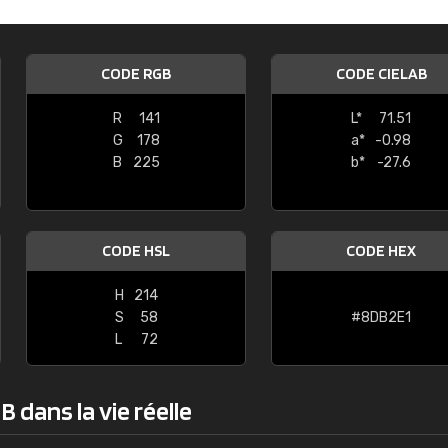
Guillaume Euvrard
"Le site ne permet pas de voir clai
CODE RGB
CODE CIELAB
sont les produits disponibles. Il y a p
palettes de couleurs: Classic, Design
R
141
L*
71.51
comprend pas qui est quoi. La livrai
G
178
a*
-0.98
bien passé et le produit reçu me con
B
225
b*
-27.6
CODE HSL
CODE HEX
H
214
S
58
#8DB2E1
L
72
 dans la vie réelle