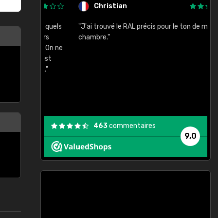
Christian
rement quels
"J'ai trouvé le RAL précis pour le ton de ma
"
lusieurs
chambre."
, etc. On ne
son s'est
vient."
463
commentaires
9,0