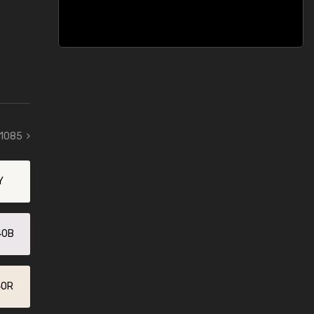
 1085
Y
40B
40R