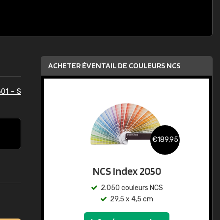
ACHETER ÉVENTAIL DE COULEURS NCS
01 - S
€189,95
NCS Index 2050
2.050 couleurs NCS
29,5 x 4,5 cm