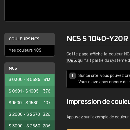
NCS S 1040-Y20R
COULEURS NCS
Mes couleurs NCS
Cette page affiche la couleur N
1085
, qui fait partie du système 
NCS
Sur ce site, vous pouvez cr
S 0300 - S 0585
313
Vous n'avez pas encore d
S 0601 - S 1085
376
Impression de coule
S 1500 - S 1580
107
S 2000 - S 2570
326
Appuyez sur l'exemple de couleur 
S 3000 - S 3560
286