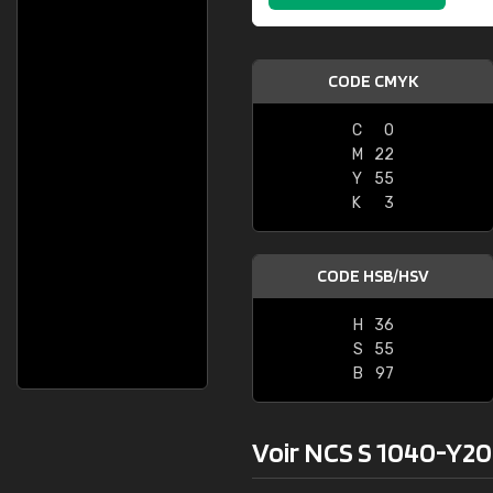
CODE CMYK
C
0
M
22
Y
55
K
3
CODE HSB/HSV
H
36
S
55
B
97
Voir NCS S 1040-Y20R