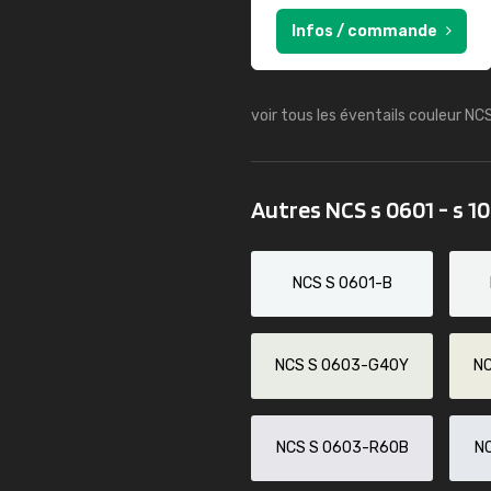
Infos / commande
voir tous les éventails couleur NC
Autres NCS s 0601 - s 1
NCS S 0601-B
NCS S 0603-G40Y
N
NCS S 0603-R60B
N