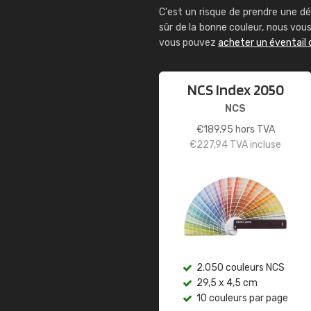
C'est un risque de prendre une dé
sûr de la bonne couleur, nous vo
vous pouvez
acheter un éventail 
NCS Index 2050
NCS
€
189,95
hors TVA
€
227,94
TVA incluse
2.050 couleurs NCS
29,5 x 4,5 cm
10 couleurs par page