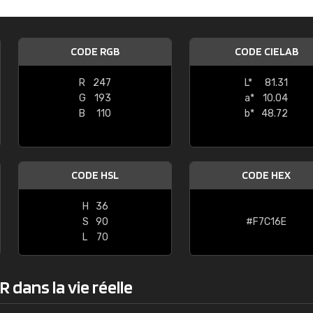
Guillaume Euvrard
"Le site ne permet pas de voir clai
CODE RGB
CODE CIELAB
sont les produits disponibles. Il y a p
palettes de couleurs: Classic, Design
R
247
L*
81.31
comprend pas qui est quoi. La livrai
G
193
a*
10.04
bien passé et le produit reçu me con
B
110
b*
48.72
CODE HSL
CODE HEX
H
36
S
90
#F7C16E
L
70
 dans la vie réelle