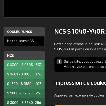
NCS S 1040-Y40R
COULEURS NCS
Mes couleurs NCS
Cette page affiche la couleur N
1085
, qui fait partie du système 
NCS
Sur ce site, vous pouvez cr
S 0300 - S 0585
313
Vous n'avez pas encore d
S 0601 - S 1085
376
Impression de coule
S 1500 - S 1580
107
S 2000 - S 2570
326
Appuyez sur l'exemple de couleur 
S 3000 - S 3560
286