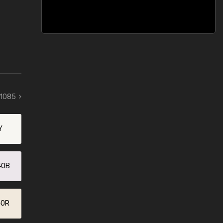
 1085
Y
40B
40R