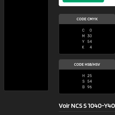
CODE CMYK
C
0
M
30
Y
54
K
4
CODE HSB/HSV
H
25
S
54
B
96
Voir NCS S 1040-Y40R