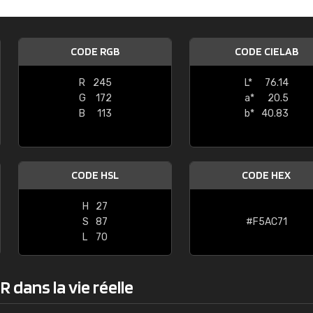
Guillaume Euvrard
"Le site ne permet pas de voir clai
CODE RGB
CODE CIELAB
sont les produits disponibles. Il y a p
palettes de couleurs: Classic, Design
R
245
L*
76.14
comprend pas qui est quoi. La livrai
G
172
a*
20.5
bien passé et le produit reçu me con
B
113
b*
40.83
CODE HSL
CODE HEX
H
27
S
87
#F5AC71
L
70
 dans la vie réelle