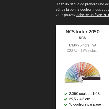
C'est un risque de prendre une dé
sûr de la bonne couleur, nous vo
vous pouvez
acheter un éventail 
NCS Index 2050
NCS
€
189,95
hors TVA
€
227,94
TVA incluse
2.050 couleurs NCS
29,5 x 4,5 cm
10 couleurs par page