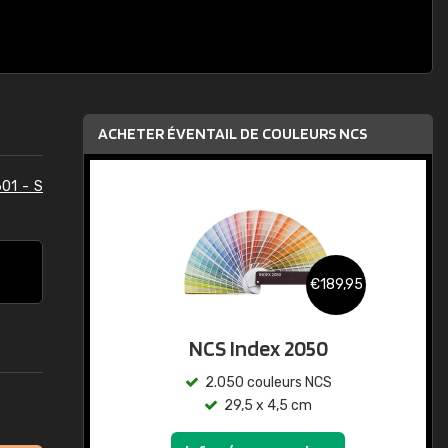
ACHETER ÉVENTAIL DE COULEURS NCS
01 - S
€189,95
NCS Index 2050
2.050 couleurs NCS
29,5 x 4,5 cm