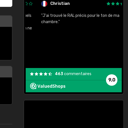
Christian
rement quels
"J'ai trouvé le RAL précis pour le ton de ma
"
lusieurs
chambre."
, etc. On ne
son s'est
vient."
463
commentaires
9,0