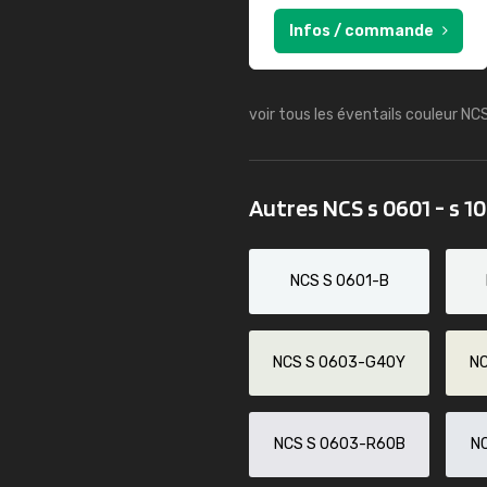
Infos / commande
voir tous les éventails couleur NC
Autres NCS s 0601 - s 1
NCS S 0601-B
NCS S 0603-G40Y
N
NCS S 0603-R60B
N