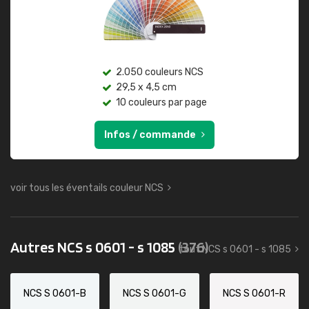
2.050 couleurs NCS
29,5 x 4,5 cm
10 couleurs par page
Infos / commande
voir tous les éventails couleur NCS
Autres NCS s 0601 - s 1085
(376)
tout NCS s 0601 - s 1085
NCS S 0601-B
NCS S 0601-G
NCS S 0601-R