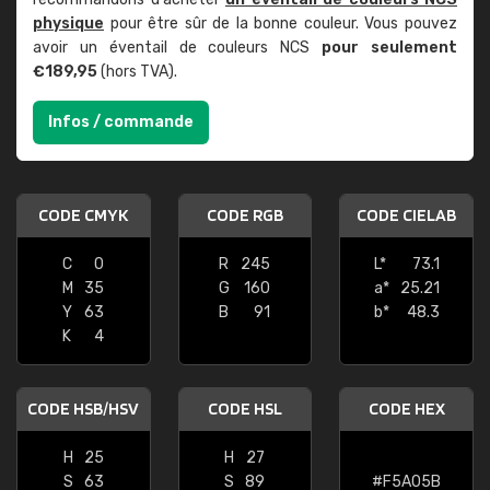
physique
pour être sûr de la bonne couleur. Vous pouvez
avoir un éventail de couleurs NCS
pour seulement
€189,95
(hors TVA).
Infos / commande
CODE CMYK
CODE RGB
CODE CIELAB
C
0
R
245
L*
73.1
M
35
G
160
a*
25.21
Y
63
B
91
b*
48.3
K
4
CODE HSB/HSV
CODE HSL
CODE HEX
H
25
H
27
S
63
S
89
#F5A05B