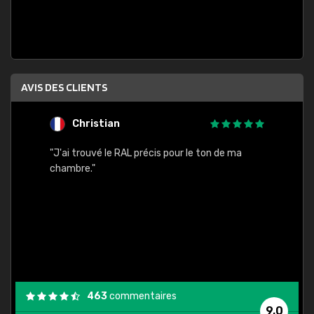
AVIS DES CLIENTS
Christian
F
 quels
"J'ai trouvé le RAL précis pour le ton de ma
"Bien 
rs
chambre."
. On ne
est
."
463
commentaires
9,0