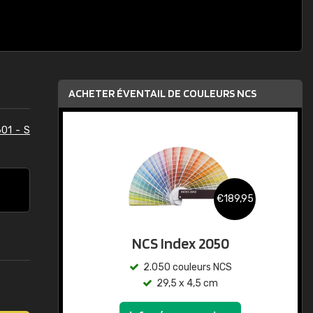
ACHETER ÉVENTAIL DE COULEURS NCS
01 - S
€189,95
NCS Index 2050
2.050 couleurs NCS
29,5 x 4,5 cm