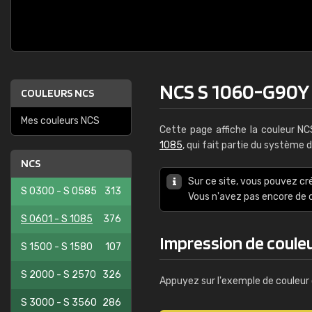
NCS S 1060-G90Y
COULEURS NCS
Mes couleurs NCS
Cette page affiche la couleur N
1085
, qui fait partie du système 
NCS
Sur ce site, vous pouvez cr
S 0300 - S 0585
313
Vous n'avez pas encore d
S 0601 - S 1085
376
Impression de coule
S 1500 - S 1580
107
S 2000 - S 2570
326
Appuyez sur l'exemple de couleur 
S 3000 - S 3560
286