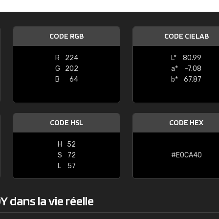
Guillaume Euvrard
"Le site ne permet pas de voir clai
CODE RGB
CODE CIELAB
sont les produits disponibles. Il y a p
palettes de couleurs: Classic, Design
R
224
L*
80.99
comprend pas qui est quoi. La livrai
G
202
a*
-7.08
bien passé et le produit reçu me con
B
64
b*
67.87
CODE HSL
CODE HEX
H
52
S
72
#E0CA40
L
57
 dans la vie réelle