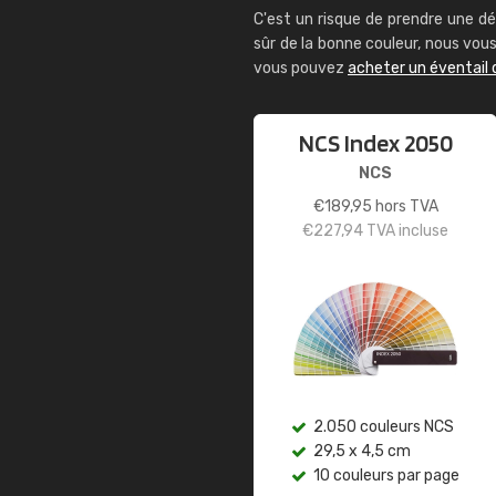
C'est un risque de prendre une dé
sûr de la bonne couleur, nous vo
vous pouvez
acheter un éventail 
NCS Index 2050
NCS
€
189,95
hors TVA
€
227,94
TVA incluse
2.050 couleurs NCS
29,5 x 4,5 cm
10 couleurs par page