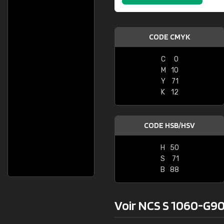
CODE CMYK
C
0
M
10
Y
71
K
12
CODE HSB/HSV
H
50
S
71
B
88
Voir NCS S 1060-G90Y