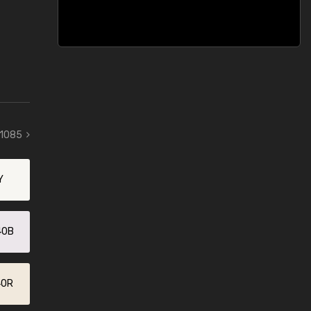
 1085
Y
40B
40R