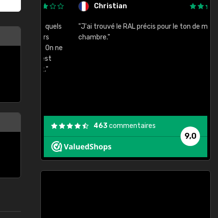
Christian
rement quels
"J'ai trouvé le RAL précis pour le ton de ma
"
lusieurs
chambre."
, etc. On ne
son s'est
vient."
463
commentaires
9,0