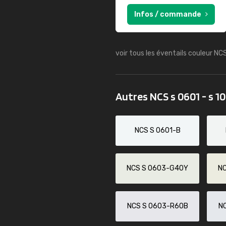
Infos / commande
voir tous les éventails couleur NC
Autres NCS s 0601 - s 1
NCS S 0601-B
NCS S 0603-G40Y
N
NCS S 0603-R60B
N