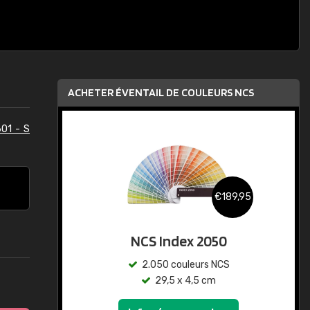
ACHETER ÉVENTAIL DE COULEURS NCS
01 - S
€189,95
NCS Index 2050
2.050 couleurs NCS
29,5 x 4,5 cm