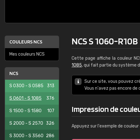
NCS S 1060-R10B
COULEURS NCS
Mes couleurs NCS
Cette page affiche la couleur N
1085
, qui fait partie du système 
NCS
Sur ce site, vous pouvez cr
S 0300 - S 0585
313
Vous n'avez pas encore d
S 0601 - S 1085
376
Impression de coule
S 1500 - S 1580
107
S 2000 - S 2570
326
Appuyez sur l'exemple de couleur 
S 3000 - S 3560
286