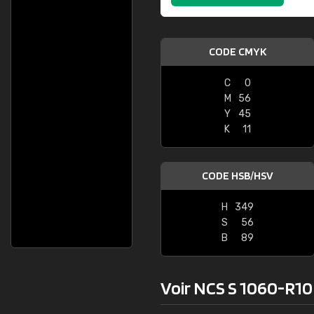
CODE CMYK
C
0
M
56
Y
45
K
11
CODE HSB/HSV
H
349
S
56
B
89
Voir NCS S 1060-R10B