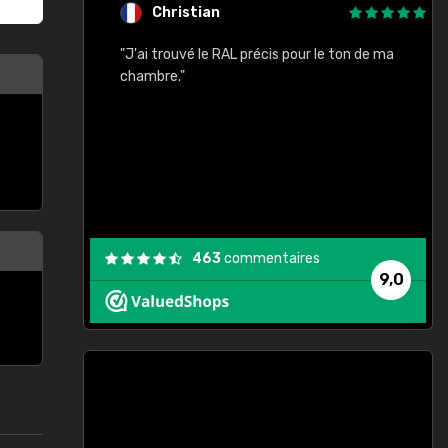
Christian
rement quels
"J'ai trouvé le RAL précis pour le ton de ma
"
lusieurs
chambre."
, etc. On ne
son s'est
vient."
463
commentaires
9,0