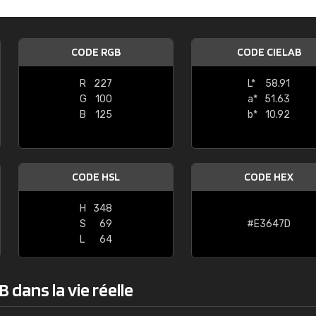
Guillaume Euvrard
"Le site ne permet pas de voir clai
CODE RGB
CODE CIELAB
sont les produits disponibles. Il y a p
palettes de couleurs: Classic, Design
R
227
L*
58.91
comprend pas qui est quoi. La livrai
G
100
a*
51.63
bien passé et le produit reçu me con
B
125
b*
10.92
CODE HSL
CODE HEX
H
348
S
69
#E3647D
L
64
 dans la vie réelle