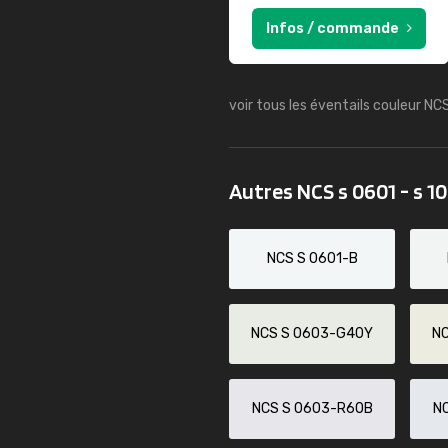
Infos / commande
voir tous les éventails couleur NC
Autres NCS s 0601 - s 1
NCS S 0601-B
NCS S 0603-G40Y
N
NCS S 0603-R60B
N