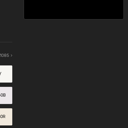
 1085
Y
40B
40R