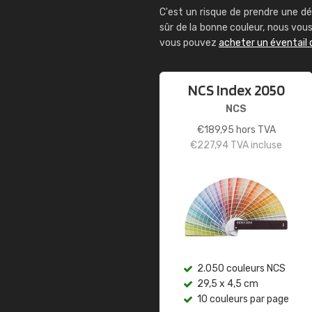
C'est un risque de prendre une dé
sûr de la bonne couleur, nous vo
vous pouvez
acheter un éventail 
NCS Index 2050
NCS
€
189,95
hors TVA
€
227,94
TVA incluse
2.050 couleurs NCS
29,5 x 4,5 cm
10 couleurs par page