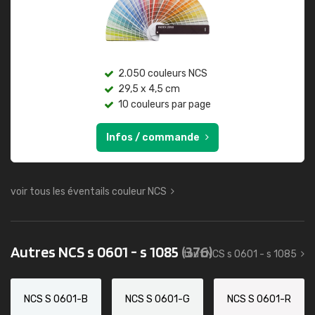
2.050 couleurs NCS
29,5 x 4,5 cm
10 couleurs par page
Infos / commande
voir tous les éventails couleur NCS
Autres NCS s 0601 - s 1085
(376)
tout NCS s 0601 - s 1085
NCS S 0601-B
NCS S 0601-G
NCS S 0601-R