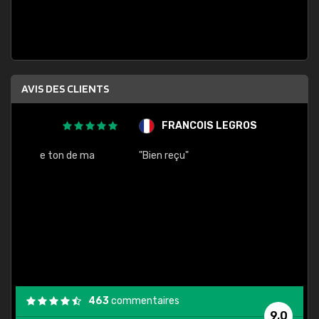
AVIS DES CLIENTS
FRANCOIS LEGROS
A
ma
"Bien reçu"
"Comma
463
commentaires
9,0