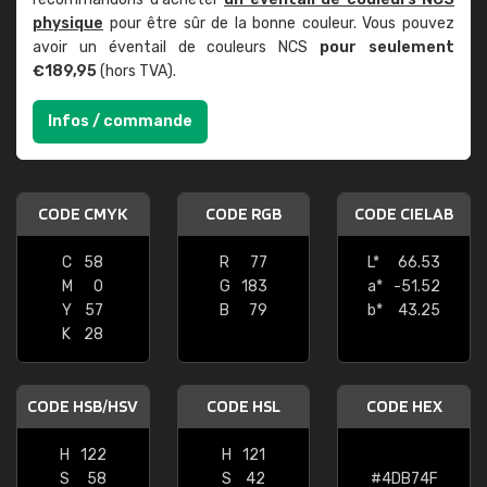
physique
pour être sûr de la bonne couleur. Vous pouvez
avoir un éventail de couleurs NCS
pour seulement
€189,95
(hors TVA).
Infos / commande
CODE CMYK
CODE RGB
CODE CIELAB
C
58
R
77
L*
66.53
M
0
G
183
a*
-51.52
Y
57
B
79
b*
43.25
K
28
CODE HSB/HSV
CODE HSL
CODE HEX
H
122
H
121
S
58
S
42
#4DB74F