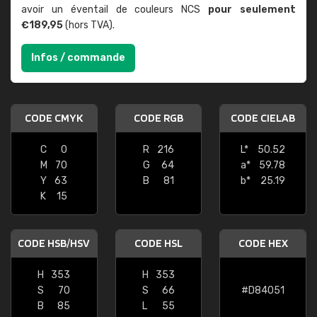
avoir un éventail de couleurs NCS
pour seulement
€189,95
(hors TVA).
Infos / commande
CODE CMYK
CODE RGB
CODE CIELAB
C
0
R
216
L*
50.52
M
70
G
64
a*
59.78
Y
63
B
81
b*
25.19
K
15
CODE HSB/HSV
CODE HSL
CODE HEX
H
353
H
353
S
70
S
66
#D84051
B
85
L
55