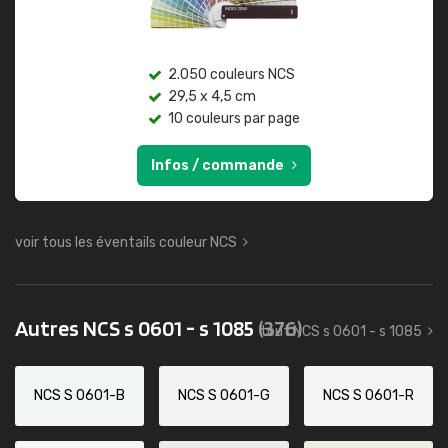
2.050 couleurs NCS
29,5 x 4,5 cm
10 couleurs par page
Infos / commande
voir tous les éventails couleur NCS
Autres NCS s 0601 - s 1085
(376)
tout NCS s 0601 - s 1085
NCS S 0601-B
NCS S 0601-G
NCS S 0601-R