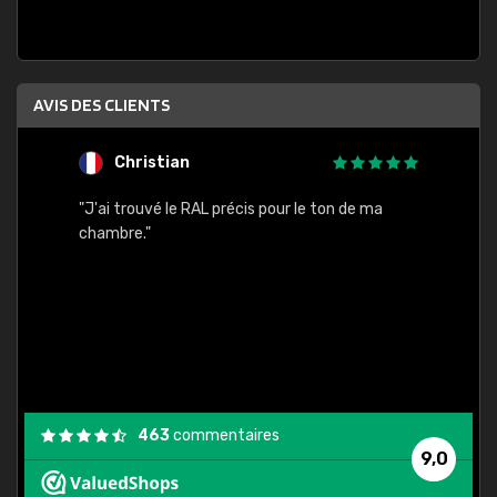
AVIS DES CLIENTS
Christian
F
 quels
"J'ai trouvé le RAL précis pour le ton de ma
"Bien 
rs
chambre."
. On ne
est
."
463
commentaires
9,0