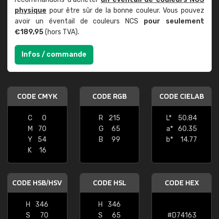
physique
pour être sûr de la bonne couleur. Vous pouvez
avoir un éventail de couleurs NCS
pour seulement
€189,95
(hors TVA).
Infos / commande
CODE CMYK
CODE RGB
CODE CIELAB
C
0
R
215
L*
50.84
M
70
G
65
a*
60.35
Y
54
B
99
b*
14.77
K
16
CODE HSB/HSV
CODE HSL
CODE HEX
H
346
H
346
S
70
S
65
#D74163