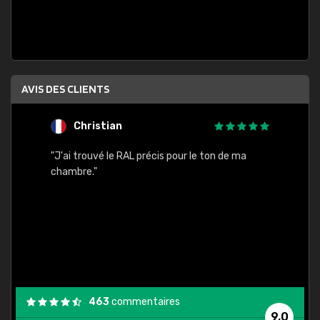
AVIS DES CLIENTS
Christian
F
 quels
"J'ai trouvé le RAL précis pour le ton de ma
"Bien 
rs
chambre."
. On ne
est
."
463
commentaires
9,0