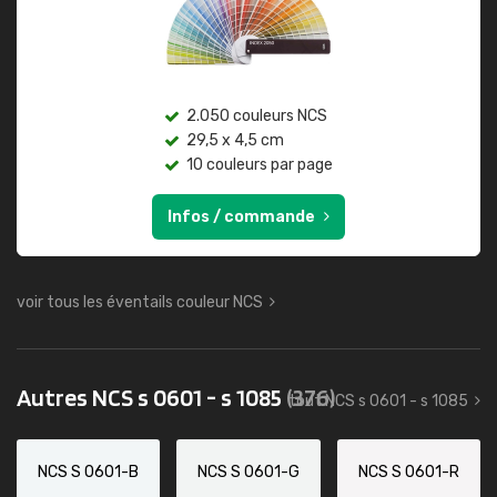
2.050 couleurs NCS
29,5 x 4,5 cm
10 couleurs par page
Infos / commande
voir tous les éventails couleur NCS
Autres NCS s 0601 - s 1085
(376)
tout NCS s 0601 - s 1085
NCS S 0601-B
NCS S 0601-G
NCS S 0601-R