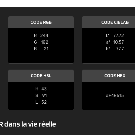
Guillaume Euvrard
"Le site ne permet pas de voir clai
CODE RGB
CODE CIELAB
sont les produits disponibles. Il y a p
palettes de couleurs: Classic, Design
R
244
L*
77.72
comprend pas qui est quoi. La livrai
G
182
a*
10.57
bien passé et le produit reçu me con
B
21
b*
77.7
CODE HSL
CODE HEX
H
43
S
91
#F4B615
L
52
dans la vie réelle