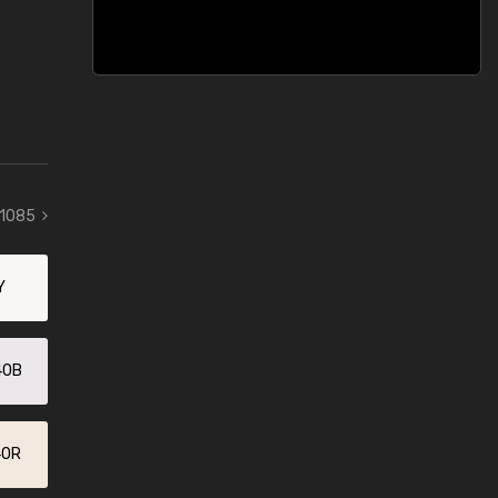
 1085
Y
40B
40R