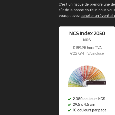
C'est un risque de prendre une dé
sûr de la bonne couleur, nous vo
vous pouvez
acheter un éventail 
NCS Index 2050
NCS
€
189,95
hors TVA
€
227,94
TVA incluse
2.050 couleurs NCS
29,5 x 4,5 cm
10 couleurs par page