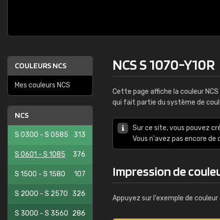
NCS S 1070-Y10R
COULEURS NCS
Mes couleurs NCS
Cette page affiche la couleur NCS
qui fait partie du système de cou
NCS
Sur ce site, vous pouvez cr
S 0300 - S 0585
313
Vous n'avez pas encore d
S 0601 - S 1085
376
Impression de coule
S 1500 - S 1580
107
S 2000 - S 2570
326
Appuyez sur l'exemple de couleur 
S 3000 - S 3560
286