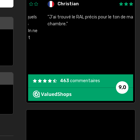
Christian
rement quels
"J'ai trouvé le RAL précis pour le ton de ma
"
lusieurs
chambre."
, etc. On ne
son s'est
vient."
463
commentaires
9,0