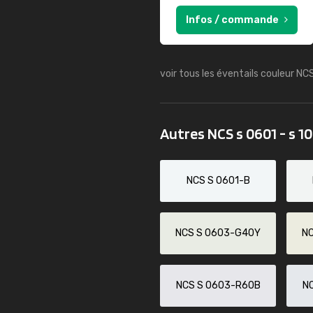
Infos / commande
voir tous les éventails couleur NC
Autres NCS s 0601 - s 1
NCS S 0601-B
NCS S 0603-G40Y
N
NCS S 0603-R60B
N