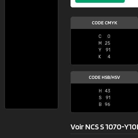
CODE CMYK
C
0
M
25
Y
91
K
4
CODE HSB/HSV
H
43
S
91
B
96
Voir NCS S 1070-Y10R 