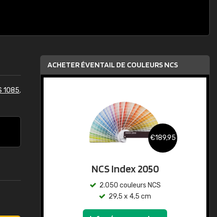
ACHETER ÉVENTAIL DE COULEURS NCS
S 1085
,
€189,95
NCS Index 2050
2.050 couleurs NCS
29,5 x 4,5 cm