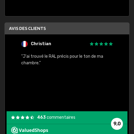
AVIS DES CLIENTS
Christian
F
 quels
"J'ai trouvé le RAL précis pour le ton de ma
"Bien 
rs
chambre."
. On ne
est
."
463
commentaires
9,0