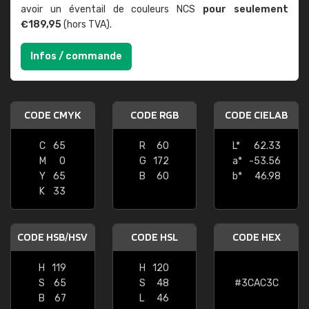
avoir un éventail de couleurs NCS
pour seulement
€189,95
(hors TVA).
Infos / commande
CODE CMYK
CODE RGB
CODE CIELAB
C
65
R
60
L*
62.33
M
0
G
172
a*
-53.56
Y
65
B
60
b*
46.98
K
33
CODE HSB/HSV
CODE HSL
CODE HEX
H
119
H
120
S
65
S
48
#3CAC3C
B
67
L
46