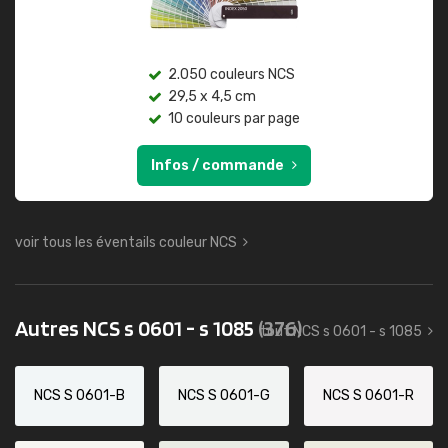
2.050 couleurs NCS
29,5 x 4,5 cm
10 couleurs par page
Infos / commande
voir tous les éventails couleur NCS
Autres NCS s 0601 - s 1085
(376)
tout NCS s 0601 - s 1085
NCS S 0601-B
NCS S 0601-G
NCS S 0601-R