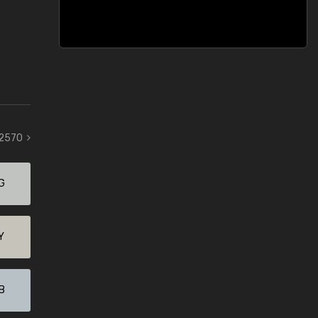
 2570
G
Y
B