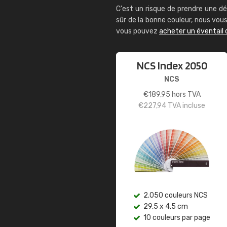
C'est un risque de prendre une dé
sûr de la bonne couleur, nous vo
vous pouvez
acheter un éventail 
NCS Index 2050
NCS
€
189,95
hors TVA
€
227,94
TVA incluse
2.050 couleurs NCS
29,5 x 4,5 cm
10 couleurs par page