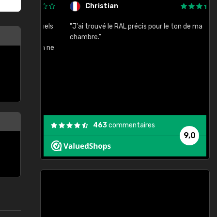
Christian
rement quels
"J'ai trouvé le RAL précis pour le ton de ma
"
lusieurs
chambre."
, etc. On ne
son s'est
vient."
463
commentaires
9,0