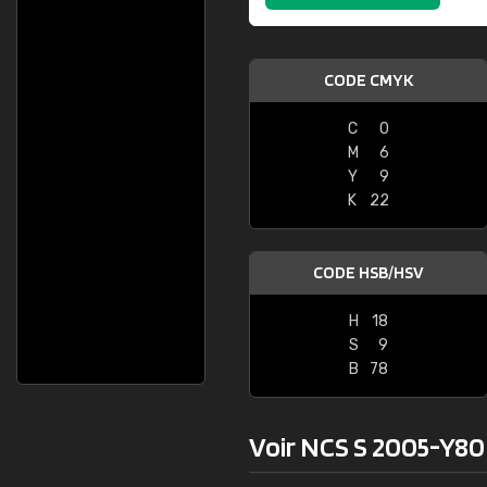
CODE CMYK
C
0
M
6
Y
9
K
22
CODE HSB/HSV
H
18
S
9
B
78
Voir NCS S 2005-Y80R