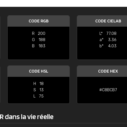
Guillaume Euvrard
"Le site ne permet pas de voir clai
CODE RGB
CODE CIELAB
sont les produits disponibles. Il y a p
palettes de couleurs: Classic, Design
R
200
L*
77.08
comprend pas qui est quoi. La livrai
G
188
a*
3.36
bien passé et le produit reçu me con
B
183
b*
4.03
CODE HSL
CODE HEX
H
18
S
13
#C8BCB7
L
75
 dans la vie réelle