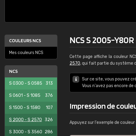
NCS S 2005-Y80R
COULEURS NCS
Mes couleurs NCS
Cette page affiche la couleur N
2570
, qui fait partie du système
NCS
Sur ce site, vous pouvez cr
S 0300 - S 0585
313
Vous n'avez pas encore d
S 0601 - S 1085
376
Impression de coule
S 1500 - S 1580
107
S 2000 - S 2570
326
Appuyez sur l'exemple de couleur 
S 3000 - S 3560
286