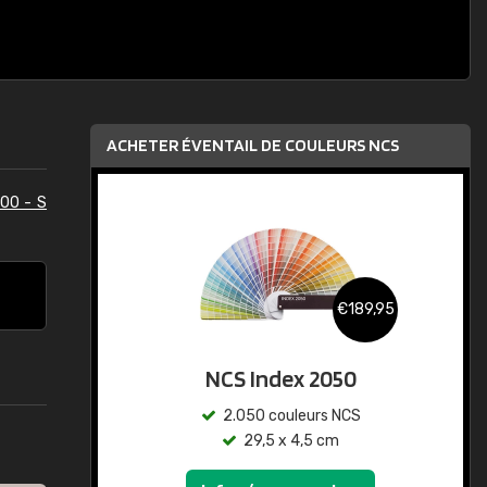
ACHETER ÉVENTAIL DE COULEURS NCS
00 - S
€189,95
NCS Index 2050
2.050 couleurs NCS
29,5 x 4,5 cm