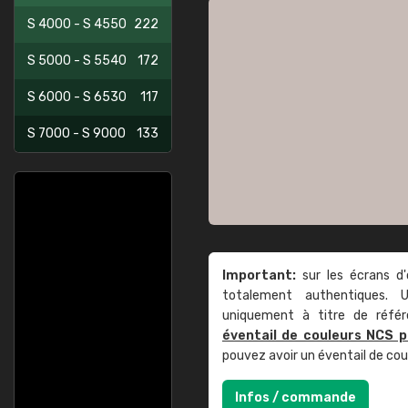
S 4000 - S 4550
222
S 5000 - S 5540
172
S 6000 - S 6530
117
S 7000 - S 9000
133
Important:
sur les écrans d'
totalement authentiques. U
uniquement à titre de réfé
éventail de couleurs NCS p
pouvez avoir un éventail de co
Infos / commande