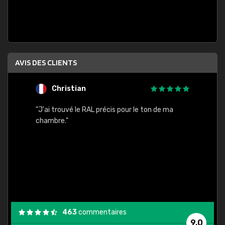
AVIS DES CLIENTS
Christian
F
 quels
"J'ai trouvé le RAL précis pour le ton de ma
"Bien 
rs
chambre."
. On ne
est
."
463
commentaires
9,0