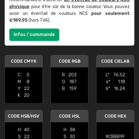
physique
pour être sûr de la bonne couleur. Vous pouvez
avoir un éventail de couleurs NCS
pour seulement
€189,95
(hors TVA).
Infos / commande
CODE CMYK
CODE RGB
CODE CIELAB
C
0
R
203
L*
76.52
M
8
G
187
a*
1.18
Y
22
B
159
b*
16.24
K
20
CODE HSB/HSV
CODE HSL
CODE HEX
H
40
H
38
S
22
S
30
#CBBB9F