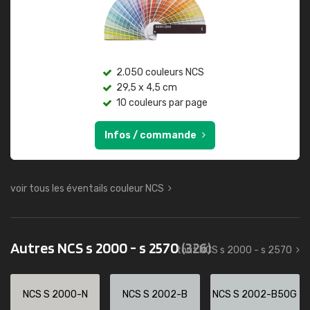
2.050 couleurs NCS
29,5 x 4,5 cm
10 couleurs par page
Infos / commande
voir tous les éventails couleur NCS
Autres NCS s 2000 - s 2570
(326)
tout NCS s 2000 - s 2570
NCS S 2000-N
NCS S 2002-B
NCS S 2002-B50G