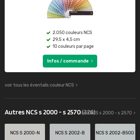
2.050 couleurs NCS
29,5 x 4,5 cm
10 couleurs par page
Infos / commande
voir tous les éventails couleur NCS
Autres NCS s 2000 - s 2570
(326)
tout NCS s 2000 - s 2570
NCS S 2000-N
NCS S 2002-B
NCS S 2002-B50G