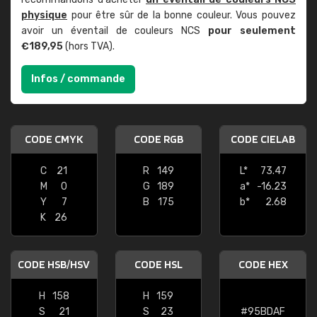
physique
pour être sûr de la bonne couleur. Vous pouvez
avoir un éventail de couleurs NCS
pour seulement
€189,95
(hors TVA).
Infos / commande
CODE CMYK
CODE RGB
CODE CIELAB
C
21
R
149
L*
73.47
M
0
G
189
a*
-16.23
Y
7
B
175
b*
2.68
K
26
CODE HSB/HSV
CODE HSL
CODE HEX
H
158
H
159
S
21
S
23
#95BDAF