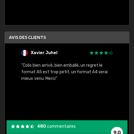
AVIS DES CLIENTS
Xavier Juhel
G
"Colis bien arrivé, bien emballé, un regret le
"Le si
format A5 est trop petit, un format A4 serai
sont l
mieux venu. Merci"
palett
compre
bien p
480
commentaires
9,0