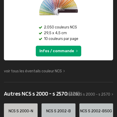
2.050 couleurs NCS
29,5 x 4,5 cm
10 couleurs par page
Infos / commande
voir tous les éventails couleur NCS
Autres NCS s 2000 - s 2570
(326)
tout NCS s 2000 - s 2570
NCS S 2000-N
NCS S 2002-B
NCS S 2002-B50G