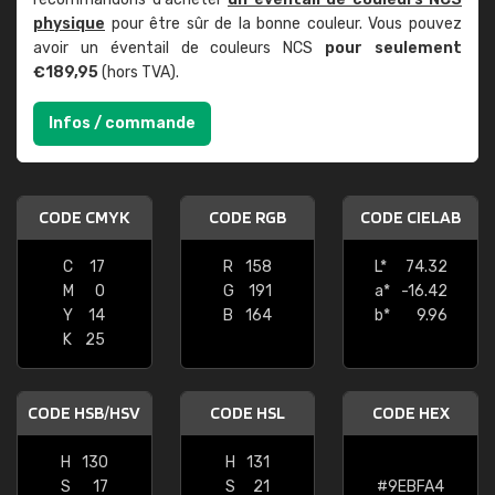
physique
pour être sûr de la bonne couleur. Vous pouvez
avoir un éventail de couleurs NCS
pour seulement
€189,95
(hors TVA).
Infos / commande
CODE CMYK
CODE RGB
CODE CIELAB
C
17
R
158
L*
74.32
M
0
G
191
a*
-16.42
Y
14
B
164
b*
9.96
K
25
CODE HSB/HSV
CODE HSL
CODE HEX
H
130
H
131
S
17
S
21
#9EBFA4