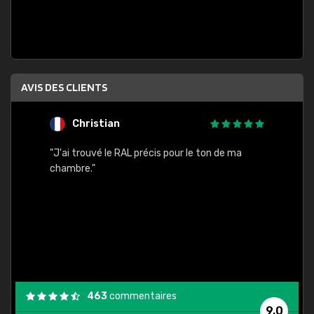
AVIS DES CLIENTS
Christian
F
 quels
"J'ai trouvé le RAL précis pour le ton de ma
"Bien 
rs
chambre."
. On ne
est
."
463
commentaires
9,0