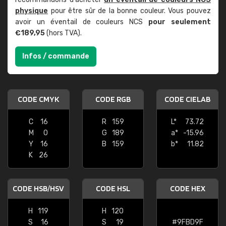
physique
pour être sûr de la bonne couleur. Vous pouvez
avoir un éventail de couleurs NCS
pour seulement
€189,95
(hors TVA).
Infos / commande
CODE CMYK
CODE RGB
CODE CIELAB
C
16
R
159
L*
73.72
M
0
G
189
a*
-15.96
Y
16
B
159
b*
11.82
K
26
CODE HSB/HSV
CODE HSL
CODE HEX
H
119
H
120
S
16
S
19
#9FBD9F