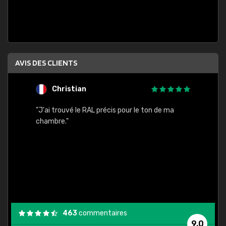
AVIS DES CLIENTS
Christian
F
 quels
"J'ai trouvé le RAL précis pour le ton de ma
"Bien 
rs
chambre."
. On ne
est
."
463
commentaires
9,0