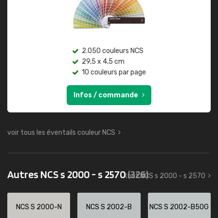
2.050 couleurs NCS
29,5 x 4,5 cm
10 couleurs par page
Infos / commande
voir tous les éventails couleur NCS
Autres NCS s 2000 - s 2570
(326)
tout NCS s 2000 - s 2570
NCS S 2000-N
NCS S 2002-B
NCS S 2002-B50G