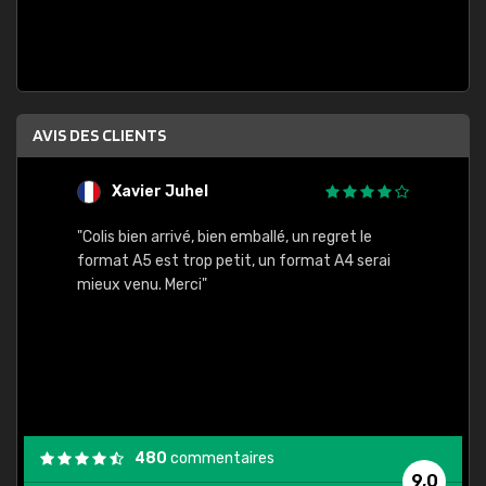
AVIS DES CLIENTS
Xavier Juhel
G
"Colis bien arrivé, bien emballé, un regret le
"Le si
format A5 est trop petit, un format A4 serai
sont l
mieux venu. Merci"
palett
compre
bien p
480
commentaires
9,0