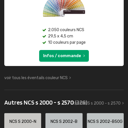
2.050 couleurs NCS
29,5 x 4,5 cm
10 couleurs par page
Infos / commande
voir tous les éventails couleur NCS
Autres NCS s 2000 - s 2570
(326)
tout NCS s 2000 - s 2570
NCS S 2000-N
NCS S 2002-B
NCS S 2002-B50G