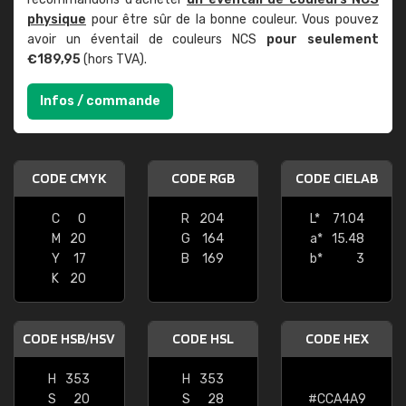
physique
pour être sûr de la bonne couleur. Vous pouvez
avoir un éventail de couleurs NCS
pour seulement
€189,95
(hors TVA).
Infos / commande
CODE CMYK
CODE RGB
CODE CIELAB
C
0
R
204
L*
71.04
M
20
G
164
a*
15.48
Y
17
B
169
b*
3
K
20
CODE HSB/HSV
CODE HSL
CODE HEX
H
353
H
353
S
20
S
28
#CCA4A9