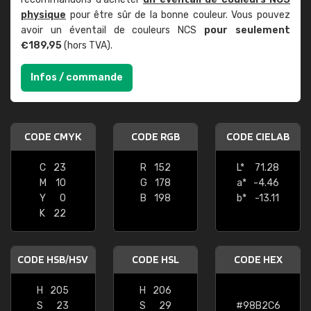
physique
pour être sûr de la bonne couleur. Vous pouvez
avoir un éventail de couleurs NCS
pour seulement
€189,95
(hors TVA).
Infos / commande
CODE CMYK
CODE RGB
CODE CIELAB
C
23
R
152
L*
71.28
M
10
G
178
a*
-4.46
Y
0
B
198
b*
-13.11
K
22
CODE HSB/HSV
CODE HSL
CODE HEX
H
205
H
206
S
23
S
29
#98B2C6