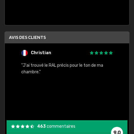
AVIS DES CLIENTS
Christian
F
 quels
"J'ai trouvé le RAL précis pour le ton de ma
"Bien 
rs
chambre."
. On ne
est
."
463
commentaires
9,0