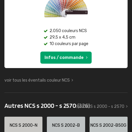
2.050 couleurs NCS
29,5 x 4,5 cm
10 couleurs par page
Infos / commande
voir tous les éventails couleur NCS
Autres NCS s 2000 - s 2570
(326)
tout NCS s 2000 - s 2570
NCS S 2000-N
NCS S 2002-B
NCS S 2002-B50G