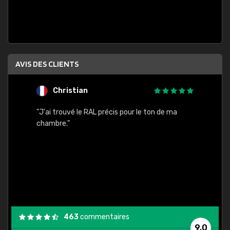
AVIS DES CLIENTS
Christian
F
 quels
"J'ai trouvé le RAL précis pour le ton de ma
"Bien 
rs
chambre."
. On ne
est
."
463
commentaires
9,0