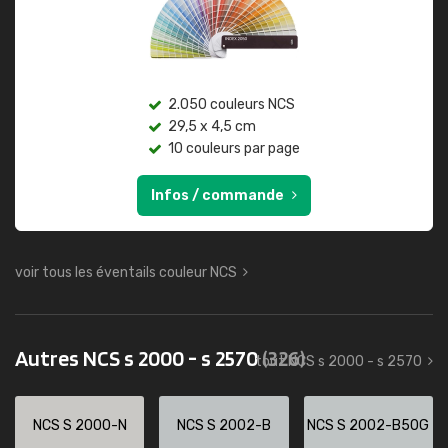
2.050 couleurs NCS
29,5 x 4,5 cm
10 couleurs par page
Infos / commande
voir tous les éventails couleur NCS
Autres NCS s 2000 - s 2570
(326)
tout NCS s 2000 - s 2570
NCS S 2000-N
NCS S 2002-B
NCS S 2002-B50G