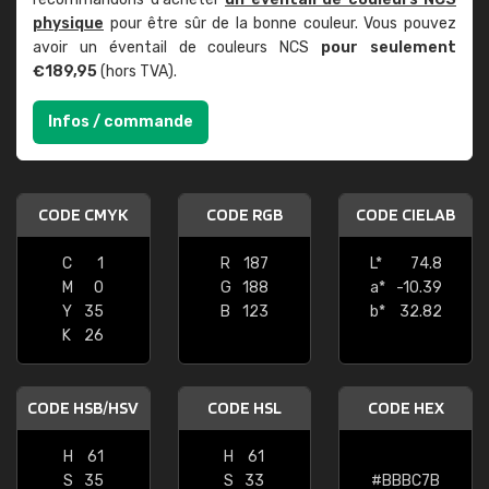
physique
pour être sûr de la bonne couleur. Vous pouvez
avoir un éventail de couleurs NCS
pour seulement
€189,95
(hors TVA).
Infos / commande
CODE CMYK
CODE RGB
CODE CIELAB
C
1
R
187
L*
74.8
M
0
G
188
a*
-10.39
Y
35
B
123
b*
32.82
K
26
CODE HSB/HSV
CODE HSL
CODE HEX
H
61
H
61
S
35
S
33
#BBBC7B