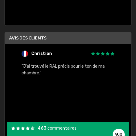
AVIS DES CLIENTS
Christian
F
 quels
"J'ai trouvé le RAL précis pour le ton de ma
"Bien 
rs
chambre."
. On ne
est
."
463
commentaires
9,0