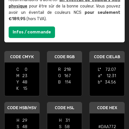
physique
pour être sûr de la bonne couleur. Vous pouvez
avoir un éventail de couleurs NCS
pour seulement
€189,95
(hors TVA).
Infos / commande
CODE CMYK
CODE RGB
CODE CIELAB
C
0
R
218
L*
72.07
M
23
G
167
a*
12.31
Y
48
B
114
b*
34.56
K
15
CODE HSB/HSV
CODE HSL
CODE HEX
H
29
H
31
S
48
S
58
#DAA772