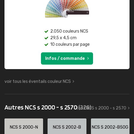
2.050 couleurs NCS
29,5 x 4,5 cm
10 couleurs par page
Infos / commande
voir tous les éventails couleur NCS
Autres NCS s 2000 - s 2570
(326)
tout NCS s 2000 - s 2570
NCS S 2000-N
NCS S 2002-B
NCS S 2002-B50G